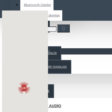
Bluetooth Ürünler
MIDRANGE
Hoparlör Tamir Takımları
SUBWOOFER
TWEETER
Alışveriş sepetiniz boş!
BLUETOOTH ÜRÜNLER
HOPARLÖR TAMIR TAKIMLARI
MARKALAR
137
TÜM MARKALAR
EDGE CAR AUDIO