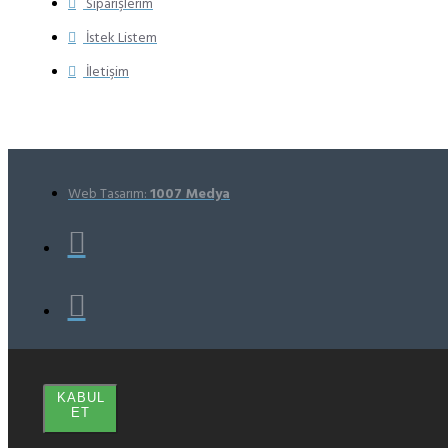
OTOMOTİV
Siparişlerim
İNŞAAT GIDA
İstek Listem
TURİZM
Ankara ·
Merkez
İletişim
Mahallesi Sırma
Sokak No:2A
PURSAKLAR/ANKARA
09:00 & 18:00
+90 554 138 01 59
KARANLIK
Web Tasarım:
1007 Medya
WORKS OTO
SES
SİSTEMLERİ
Kütahya ·
Fuatpaşa, Adnan
Menderes Blv.
No:102, 43030
Kütahya
Merkez/Kütahya
09:30 & 19:30
+90 542 572 52
72
KABUL
ET
Spl Garage
Car Audio