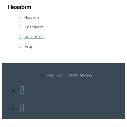
Hesabım
Hesabım
Siparişlerim
İstek Listem
İletişim
Web Tasarım:
1007 Medya