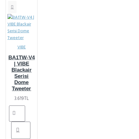
VIBE
BA1TW-V4
| VIBE
Blackair
Serisi
Dome
Tweeter
3.619TL