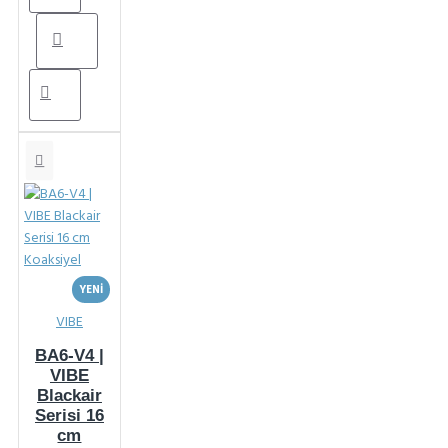
YENI
VIBE
BA6-V4 |
VIBE
Blackair
Serisi 16
cm