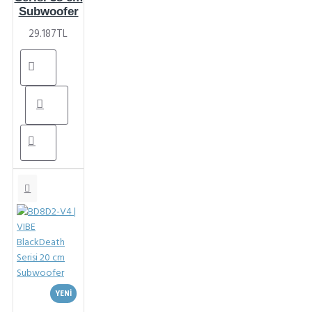
Subwoofer
29.187TL
YENI