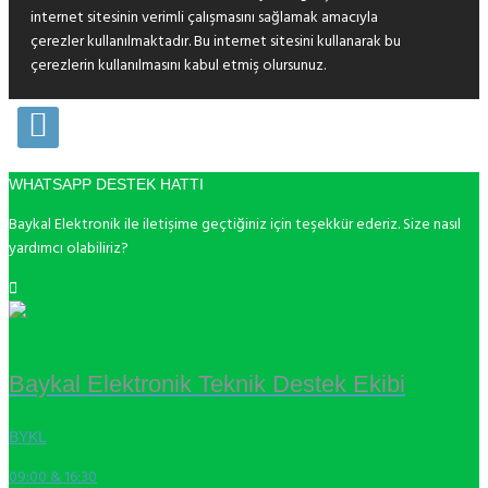
internet sitesinin verimli çalışmasını sağlamak amacıyla
çerezler kullanılmaktadır. Bu internet sitesini kullanarak bu
çerezlerin kullanılmasını kabul etmiş olursunuz.
WHATSAPP DESTEK HATTI
Baykal Elektronik ile iletişime geçtiğiniz için teşekkür ederiz. Size nasıl
yardımcı olabiliriz?
Baykal Elektronik Teknik Destek Ekibi
BYKL
09:00 & 16:30