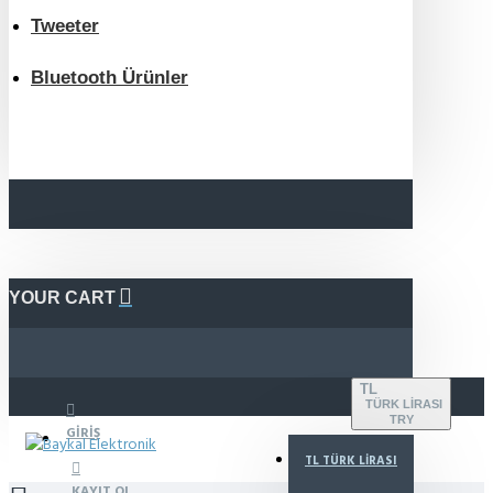
Tweeter
Bluetooth Ürünler
YOUR CART
TL
TÜRK LIRASI
TRY
GIRIŞ
TL
TÜRK LIRASI
KAYIT OL