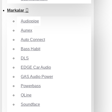
Markalar
Audiopipe
Aunex
Auto Connect
Bass Habit
DLS
EDGE Car Audio
GAS Audio Power
Powerbass
QLine
Soundface