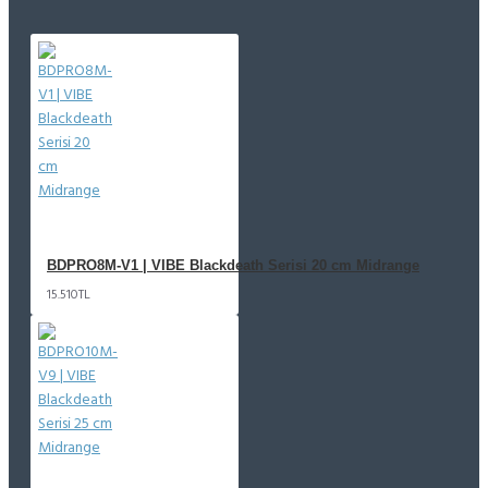
BDPRO8M-V1 | VIBE Blackdeath Serisi 20 cm Midrange
15.510TL