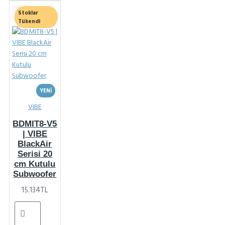
Stoklar
Tükendi
YENI
VIBE
BDMIT8-V5
| VIBE
BlackAir
Serisi 20
cm Kutulu
Subwoofer
15.134TL