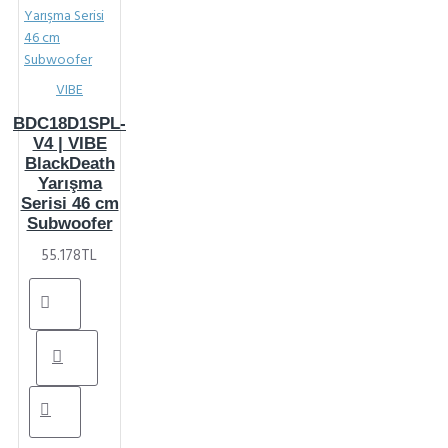
VIBE
BDC18D1SPL-
V4 | VIBE
BlackDeath
Yarışma
Serisi 46 cm
Subwoofer
55.178TL