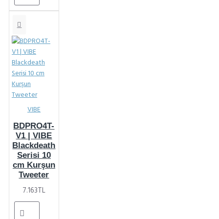
VIBE
BDPRO4T-
V1 | VIBE
Blackdeath
Serisi 10
cm Kurşun
Tweeter
7.163TL