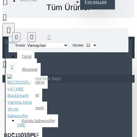
$
US DOLLAR
Tüm Ürünler
Tümü
Sırala:
Göster:
Tümü
Aksesuar
Alışveriş sepetiniz boş!
Amplifikatör
Koaksiyel
Komponent
Kutulu Subwoofer
VIBE
Midrange
BDC15D1SPL-