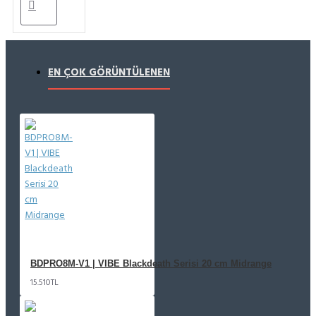
EN ÇOK GÖRÜNTÜLENEN
BDPRO8M-V1 | VIBE Blackdeath Serisi 20 cm Midrange
15.510TL