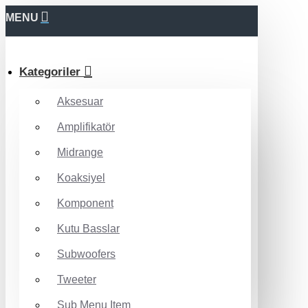
MENU
Kategoriler
Aksesuar
Amplifikatör
Midrange
Koaksiyel
Komponent
Kutu Basslar
Subwoofers
Tweeter
Sub Menu Item