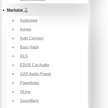
Markalar
Audiopipe
Aunex
Auto Connect
Bass Habit
DLS
EDGE Car Audio
GAS Audio Power
Powerbass
QLine
Soundface