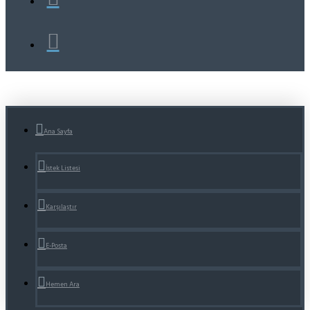
Ana Sayfa
İstek Listesi
Karşılaştır
E-Posta
Hemen Ara