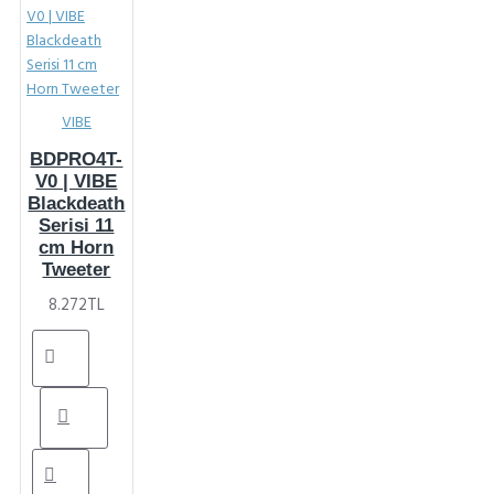
VIBE
BDPRO4T-
V0 | VIBE
Blackdeath
Serisi 11
cm Horn
Tweeter
8.272TL