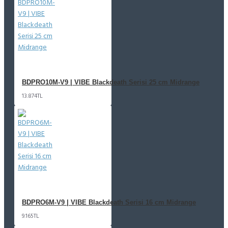
BDPRO10M-V9 | VIBE Blackdeath Serisi 25 cm Midrange
13.874TL
BDPRO6M-V9 | VIBE Blackdeath Serisi 16 cm Midrange
9.165TL