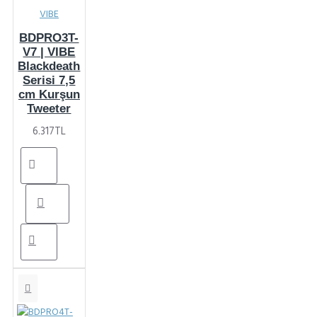
VIBE
BDPRO3T-
V7 | VIBE
Blackdeath
Serisi 7,5
cm Kurşun
Tweeter
6.317TL