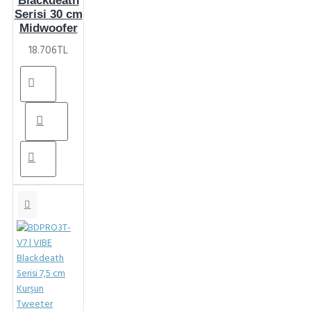
Blackdeath
Serisi 30 cm
Midwoofer
18.706TL