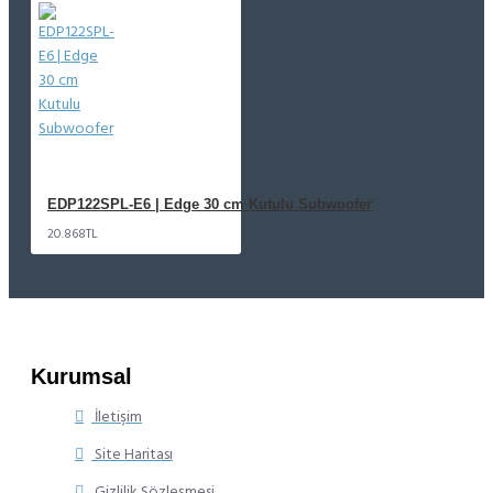
EDP122SPL-E6 | Edge 30 cm Kutulu Subwoofer
20.868TL
Kurumsal
İletişim
Site Haritası
Gizlilik Sözleşmesi