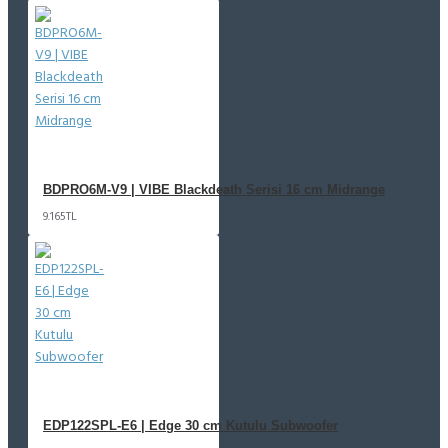
BDPRO6M-V9 | VIBE Blackdeath Serisi 16 cm Midrange
9.165TL
EDP122SPL-E6 | Edge 30 cm Kutulu Subwoofer