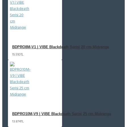
BDPRO8M-V1 | VIBE Blackdeath Serisi 20 cm Midrange
15.510TL
BDPRO10M-V9 | VIBE Blackdeath Serisi 25 cm Midrange
13.874TL