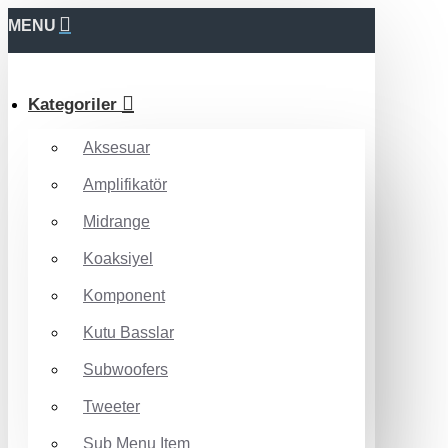
MENU
Kategoriler
Aksesuar
Amplifikatör
Midrange
Koaksiyel
Komponent
Kutu Basslar
Subwoofers
Tweeter
Sub Menu Item