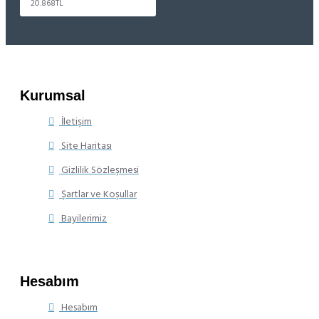
20.868TL
Kurumsal
İletişim
Site Haritası
Gizlilik Sözleşmesi
Şartlar ve Koşullar
Bayilerimiz
Hesabım
Hesabım