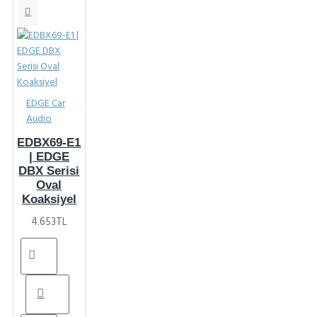
EDGE Car
Audio
EDBX69-E1
| EDGE
DBX Serisi
Oval
Koaksiyel
4.653TL