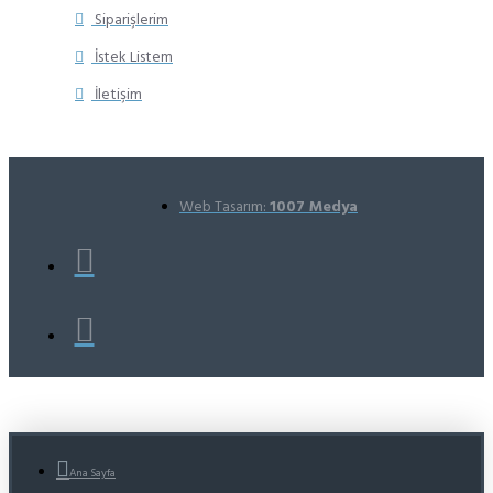
Siparişlerim
İstek Listem
İletişim
Web Tasarım:
1007 Medya
Ana Sayfa