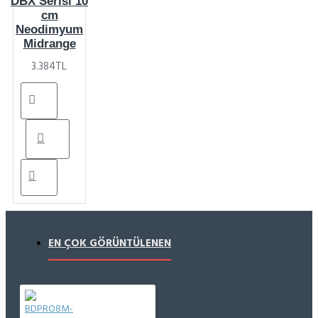
DBX Serisi 10
cm
Neodimyum
Midrange
3.384TL
EN ÇOK GÖRÜNTÜLENEN