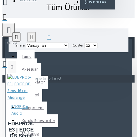
$
US DOLLAR
Tüm Ürünler
Tümü
Sırala:
Göster:
Tümü
Aksesuar
Alışveriş sepetiniz boş!
Amplifikatör
Koaksiyel
EDGE Car
Komponent
Audio
Kutulu Subwoofer
EDBPRO6-
E3 | EDGE
Midrange
DB Serisi