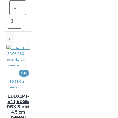
YENI
EDGE Car
Audio
EDBX1PT-
E4 | EDGE
DBX Serisi
4,5 cm
Tweeter