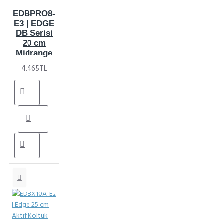
EDBPRO8-
E3 | EDGE
DB Serisi
20 cm
Midrange
4.465TL