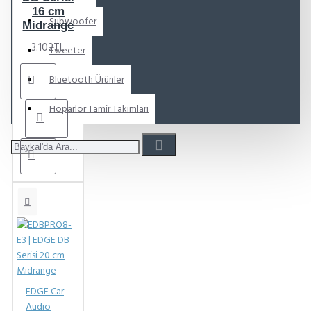
16 cm
Subwoofer
Midrange
3.102TL
Tweeter
Bluetooth Ürünler
Hoparlör Tamir Takımları
EDGE Car
Audio