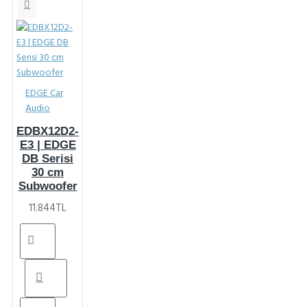
EDGE Car
Audio
EDBX12D2-
E3 | EDGE
DB Serisi
30 cm
Subwoofer
11.844TL