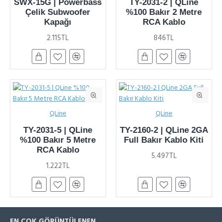
SWX-15G | Powerbass
TY-2031-2 | QLine
Çelik Subwoofer
%100 Bakır 2 Metre
Kapağı
RCA Kablo
2.115TL
846TL
QLine
QLine
TY-2031-5 | QLine
TY-2160-2 | QLine 2GA
%100 Bakır 5 Metre
Full Bakır Kablo Kiti
RCA Kablo
5.497TL
1.222TL
EN ÇOK GÖRÜNTÜLENEN