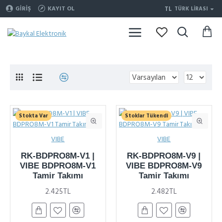
TL
GIRIŞ
KAYIT OL
TÜRK LIRASI
Stokta Var
Stoklar Tükendi
VIBE
VIBE
RK-BDPRO8M-V1 |
RK-BDPRO8M-V9 |
VIBE BDPRO8M-V1
VIBE BDPRO8M-V9
Tamir Takımı
Tamir Takımı
2.425TL
2.482TL