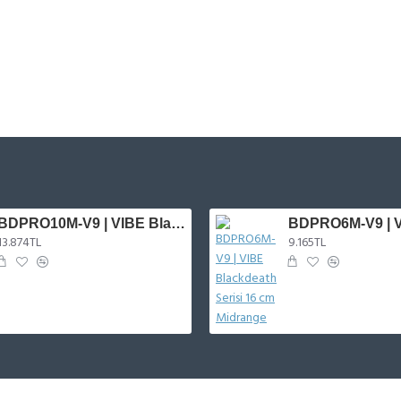
BDPRO10M-V9 | VIBE Blackdeath Serisi 25 cm Midrange
13.874TL
9.165TL