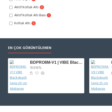
Aktif Koltuk Altı
2
Aktif Koltuk Altı Bass
1
Koltuk Altı
3
Kutulu
24
Kutulu Subwoofer
2
MAD
EN ÇOK GÖRÜNTÜLENEN
1
MAX
1
BDPRO8M-V1 | VIBE Blackdeath Serisi 20 cm Midrange
Slim
5
15.510TL
Subwoofer
24