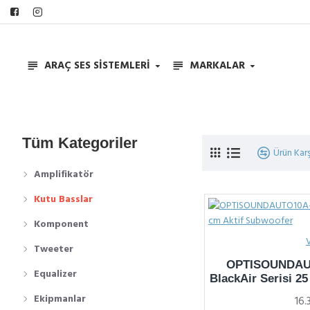
ARAÇ SES SISTEMLERI
MARKALAR
Tüm Kategoriler
Ürün Karş
Amplifikatör
Kutu Basslar
Komponent
Tweeter
OPTISOUNDAUT
Equalizer
BlackAir Serisi 2
Ekipmanlar
16