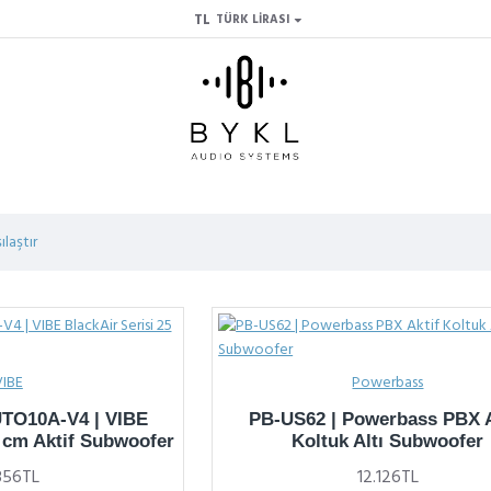
TL
TÜRK LIRASI
ılaştır
VIBE
Powerbass
O10A-V4 | VIBE
PB-US62 | Powerbass PBX A
5 cm Aktif Subwoofer
Koltuk Altı Subwoofer
.356TL
12.126TL