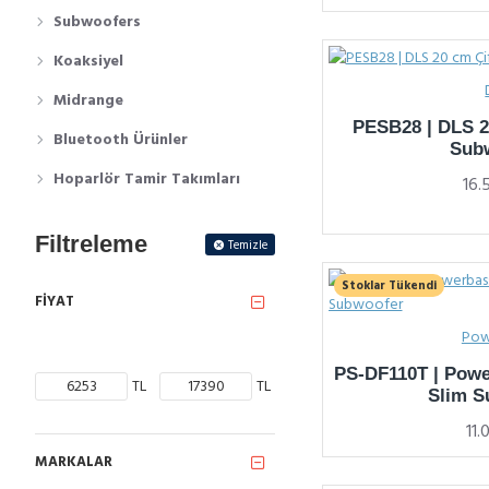
Subwoofers
Koaksiyel
Midrange
PESB28 | DLS 20
Bluetooth Ürünler
Sub
Hoparlör Tamir Takımları
16.
Filtreleme
Temizle
Stoklar Tükendi
FIYAT
Pow
PS-DF110T | Powe
TL
TL
Slim S
11
MARKALAR