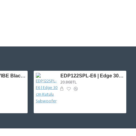
BDPRO6M-V9 | VIBE Blackdeath Serisi 16 cm Midrange
EDP122SPL-E6 | Edge 30 cm Kutulu Subwoofer
20.868TL