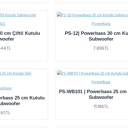
DLS
Powerbass
 cm Çiftli Kutulu
PS-12| Powerbass 30 cm Ku
woofer
Subwoofer
544TL
7.896TL
Powerbass
erbass
PS-WB101 | Powerbass 25 cm 
Subwoofer
rbass 25 cm Kutulu
ubwoofer
11.186TL
.045TL