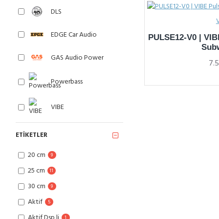
DLS
EDGE Car Audio
PULSE12-V0 | VIBE
Sub
GAS Audio Power
7.
Powerbass
VIBE
ETIKETLER
20 cm
9
25 cm
11
30 cm
9
Aktif
5
Aktif Dsp li
1