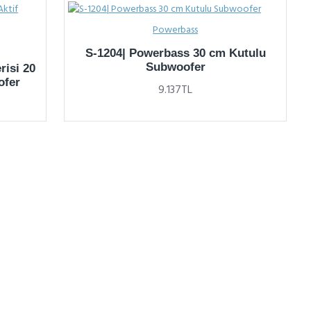
Powerbass
S-1204| Powerbass 30 cm Kutulu
Subwoofer
risi 20
ofer
9.137TL