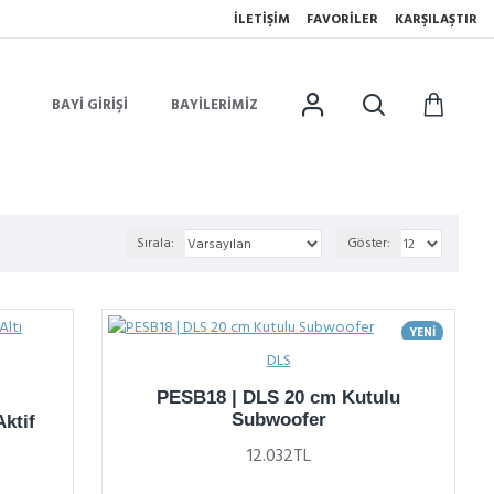
İLETIŞIM
FAVORILER
KARŞILAŞTIR
BAYI GIRIŞI
BAYILERIMIZ
Sırala:
Göster:
YENI
DLS
PESB18 | DLS 20 cm Kutulu
Subwoofer
ktif
12.032TL