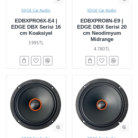
EDGE Car Audio
EDGE Car Audio
EDBXPRO6X-E4 |
EDBXPRO8N-E9 |
EDGE DBX Serisi 16
EDGE DBX Serisi 20
cm Koaksiyel
cm Neodimyum
Midrange
3.995TL
4.780TL