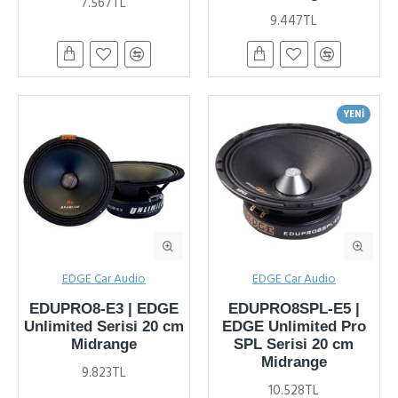
7.567TL
9.447TL
YENI
EDGE Car Audio
EDGE Car Audio
EDUPRO8-E3 | EDGE
EDUPRO8SPL-E5 |
Unlimited Serisi 20 cm
EDGE Unlimited Pro
Midrange
SPL Serisi 20 cm
Midrange
9.823TL
10.528TL