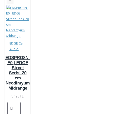
EDGE Car
Audio
EDSPRO8N-
E0 | EDGE
Street
Serisi 20
cm
Neodimyum
Midrange
8.125TL