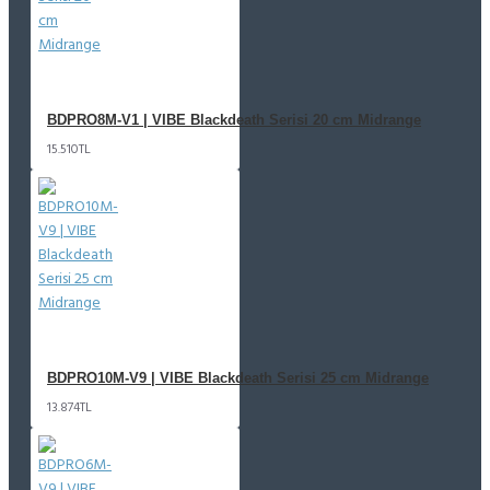
BDPRO8M-V1 | VIBE Blackdeath Serisi 20 cm Midrange
15.510TL
BDPRO10M-V9 | VIBE Blackdeath Serisi 25 cm Midrange
13.874TL