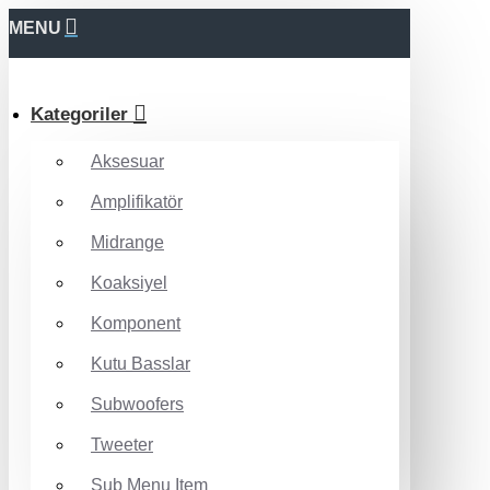
MENU
Kategoriler
Aksesuar
Amplifikatör
Midrange
Koaksiyel
Komponent
Kutu Basslar
Subwoofers
Tweeter
Sub Menu Item