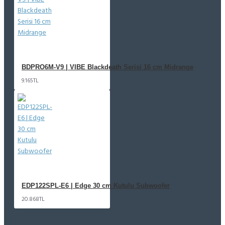
BDPRO6M-V9 | VIBE Blackdeath Serisi 16 cm Midrange
9.165TL
EDP122SPL-E6 | Edge 30 cm Kutulu Subwoofer
20.868TL