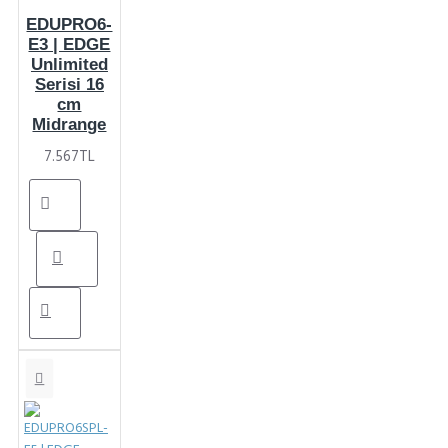
EDUPRO6-
E3 | EDGE
Unlimited
Serisi 16
cm
Midrange
7.567TL