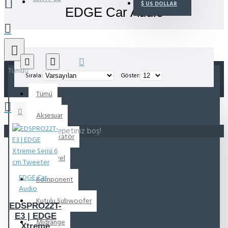
$
US DOLLAR
EDGE Car Audio
Tümü
Sırala:
Göster:
Tümü
Aksesuar
Alışveriş sepetiniz boş!
Amplifikatör
Koaksiyel
EDGE Car
Komponent
Audio
Kutulu Subwoofer
EDSPRO22T-
E3 | EDGE
Midrange
Xtreme