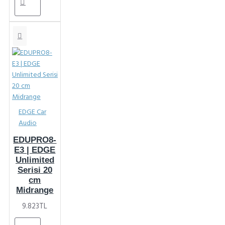
EDGE Car
Audio
EDUPRO8-
E3 | EDGE
Unlimited
Serisi 20
cm
Midrange
9.823TL