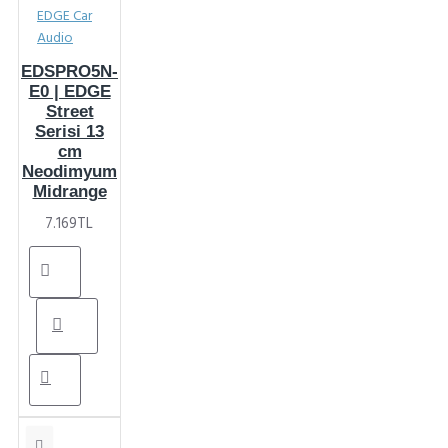
EDGE Car
Audio
EDSPRO5N-
E0 | EDGE
Street
Serisi 13
cm
Neodimyum
Midrange
7.169TL