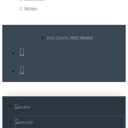
İletişim
Web Tasarım:
1007 Medya
Ana Sayfa
İstek Listesi