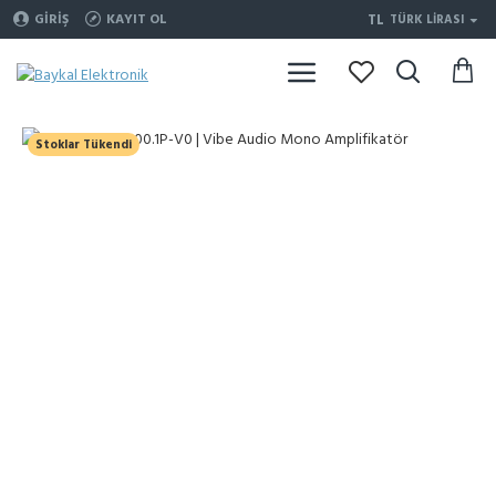
TL
GIRIŞ
KAYIT OL
TÜRK LIRASI
Stoklar Tükendi