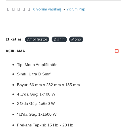
0 yorum yapılmış.
-
Yorum Yap
Etiketler:
Amplifikatör
D sınıfı
Mono
AÇIKLAMA
Tip: Mono Amplifikatör
Sınıfı: Ultra D Sınıfı
Boyut: 66 mm x 232 mm x 185 mm
4 Ω'da Güç: 1x400
W
2
Ω'da Güç: 1x650
W
1
Ω'da Güç: 1x1500
W
Frekans Tepkisi: 15 Hz ~ 20 Hz