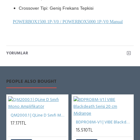
Crossover Tipi: Geniş Frekans Tepkisi
POWERBOX1500.1P-V0 / POWERBOX5000.1P-V0 Manual
YORUMLAR
PEOPLE ALSO BOUGHT
QM2000.1 | QLine D Sınıfı Mono Amplifikatör
BDPRO8M-V1 | VIBE Blackdeath Serisi 20 cm Midrange
17.171TL
15.510TL