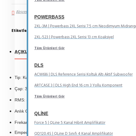
Alışveriş Listeme Ekle
Karşılaştırma listesine ekle
POWERBASS
2XL-3M | Powerbass 2XL Serisi 7,5 cm Neodimyum Midrang
Etiketler:
Subwoofer
30 cm
Kutulu
Slim
2XL-523 | Powerbass 2XL Serisi 13 cm Koaksiyel
Tüm Ürünleri Gör
AÇIKLAMA
YORUMLAR
DLS
ACW68i | DLS Reference Serisi Koltuk Altı Aktif Subwoofer
Tip: Kutulu Slim Subwoofer
ARTCASE 3 | DLS High End 16 cm 3 Yollu Komponent
Çap: 30 cm
Tüm Ürünleri Gör
RMS: 300 W
Anlık Güç: 900 W
QLINE
Frekans Aralığı: 25Hz - 850Hz
Force 5 | QLine 5 Kanal Hibrit Amplifikatör
: 2+2 Ohm
Empedans
QD120.4S | QLine D Sınıfı 4 Kanal Amplifikatör