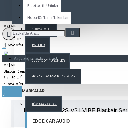
Bluetooth Ürünler
MIDRANGE
Hoparlör Tamir Takımları
SUBWOOFER
TWEETER
Alışveriş sepetiniz boş!
BLUETOOTH ÜRÜNLER
HOPARLÖR TAMIR TAKIMLARI
MARKALAR
TÜM MARKALAR
BLACKAIR12D2S-V2 | VIBE Blackair Seri
Subwoofer
EDGE CAR AUDIO