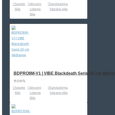
Sepete
Alışveriş
Karşılaştırma
Ekle
Listeme
listesine ekle
Ekle
BDPRO8M-V1 | VIBE Blackdeath Serisi 20 cm Midra
15.510TL
Sepete
Alışveriş
Karşılaştırma
Ekle
Listeme
listesine ekle
Ekle