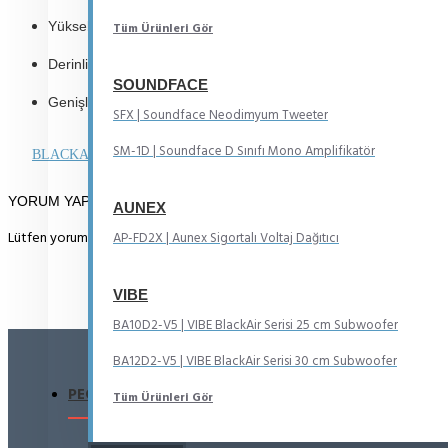
Yükseklik: 185 mm
Tüm Ürünleri Gör
Derinl
ik: 375 mm
SOUNDFACE
Genişlik
: 500 mm
SFX | Soundface Neodimyum Tweeter
SM-1D | Soundface D Sınıfı Mono Amplifikatör
BLACKAIR12D2S-V2 Manual
YORUM YAP
AUNEX
Lütfen yorum yazmak için
oturum açın
ya da
kayıt olun
.
AP-FD2X | Aunex Sigortalı Voltaj Dağıtıcı
VIBE
BA10D2-V5 | VIBE BlackAir Serisi 25 cm Subwoofer
BA12D2-V5 | VIBE BlackAir Serisi 30 cm Subwoofer
PEOPLE ALSO BOUGHT
Tüm Ürünleri Gör