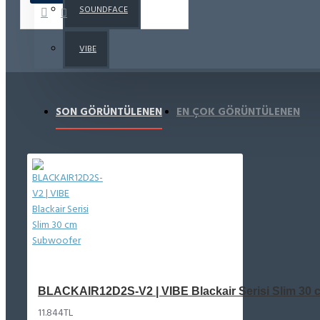
SOUNDFACE
VIBE
SON GÖRÜNTÜLENEN
EN ÇOK GÖRÜNTÜLENEN
BLACKAIR12D2S-V2 | VIBE Blackair Serisi Slim 30
11.844TL