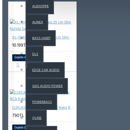
AUDIOPIPE
AUNEX
XL-1040T | Powerbass 25 cm Slim Kutulu Subwoofer
BASS HABIT
10.199TL
DLS
Sepete Ekle
EDGE CAR AUDIO
GAS AUDIO POWER
POWERBASS
CLRCA5MB-V7 | VIBE %100 Bakır RCA Kablo
790TL
QLINE
Sepete Ekle