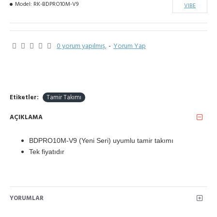
Model:
RK-BDPRO10M-V9
VIBE
0 yorum yapılmış.
-
Yorum Yap
Etiketler:
Tamir Takımı
AÇIKLAMA
BDPRO10M-V9 (Yeni Seri) uyumlu tamir takımı
Tek fiyatıdır
YORUMLAR