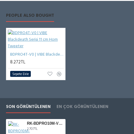
PEOPLE ALSO BOUGHT
BDPRO4T-V0 | VIBE Blackdeath Serisi 11 cm Horn Tweeter
8.272TL
Sepete Ekle
SON GÖRÜNTÜLENEN
EN ÇOK GÖRÜNTÜLENEN
RK-BDPRO10M-V9 | VIBE BDPRO10M-V9 Tamir Takımı
2.707TL