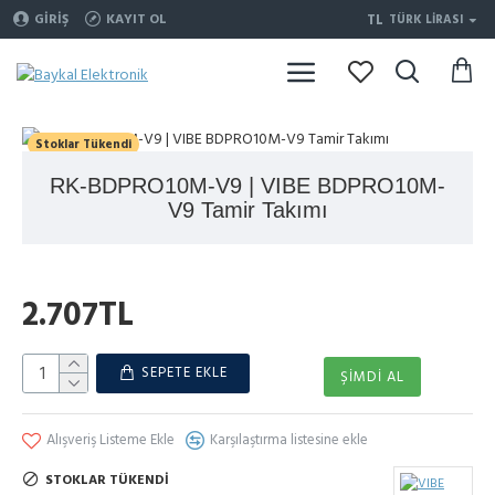
TL
GIRIŞ
KAYIT OL
TÜRK LIRASI
Stoklar Tükendi
RK-BDPRO10M-V9 | VIBE BDPRO10M-
V9 Tamir Takımı
2.707TL
SEPETE EKLE
ŞIMDI AL
Alışveriş Listeme Ekle
Karşılaştırma listesine ekle
STOKLAR TÜKENDI