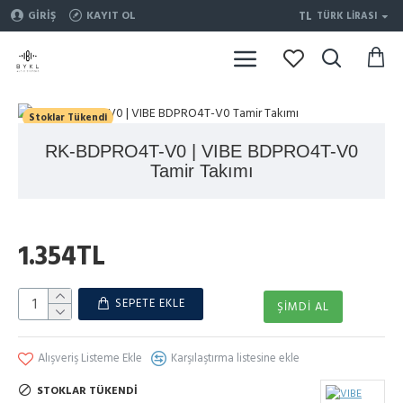
TL
GIRIŞ
KAYIT OL
TÜRK LIRASI
Stoklar Tükendi
RK-BDPRO4T-V0 | VIBE BDPRO4T-V0
Tamir Takımı
1.354TL
SEPETE EKLE
ŞIMDI AL
Alışveriş Listeme Ekle
Karşılaştırma listesine ekle
STOKLAR TÜKENDI