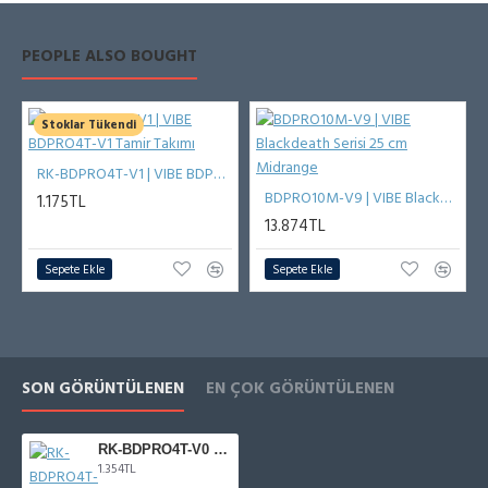
PEOPLE ALSO BOUGHT
Stoklar Tükendi
RK-BDPRO4T-V1 | VIBE BDPRO4T-V1 Tamir Takımı
BDPRO10M-V9 | VIBE Blackdeath Serisi 25 cm Midrange
1.175TL
13.874TL
Sepete Ekle
Sepete Ekle
SON GÖRÜNTÜLENEN
EN ÇOK GÖRÜNTÜLENEN
RK-BDPRO4T-V0 | VIBE BDPRO4T-V0 Tamir Takımı
1.354TL