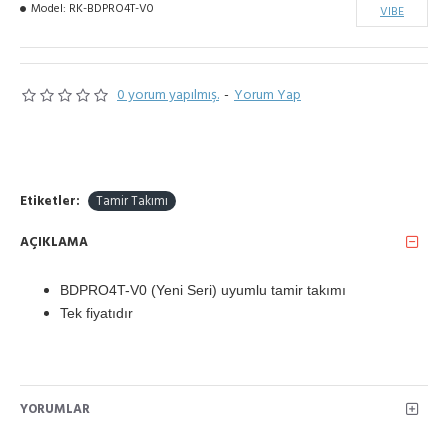
Model:
RK-BDPRO4T-V0
VIBE
0 yorum yapılmış.
-
Yorum Yap
Etiketler:
Tamir Takımı
AÇIKLAMA
BDPRO4T-V0 (Yeni Seri) uyumlu tamir takımı
Tek fiyatıdır
YORUMLAR