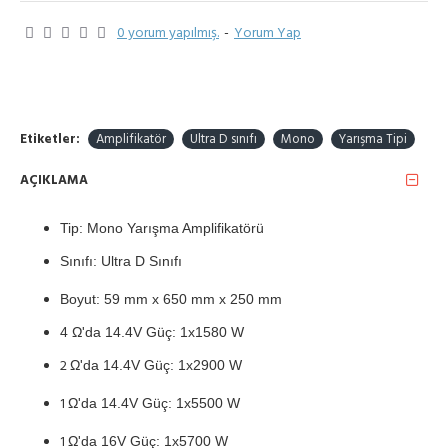
0 yorum yapılmış.
-
Yorum Yap
Etiketler:
Amplifikatör
Ultra D sınıfı
Mono
Yarışma Tipi
AÇIKLAMA
Tip: Mono Yarışma Amplifikatörü
Sınıfı: Ultra D Sınıfı
Boyut: 59 mm x 650 mm x 250 mm
4 Ω'da 14.4V Güç: 1x1580
W
2
Ω'da 14.4V Güç: 1x2900
W
1
Ω'da 14.4V Güç: 1x5500
W
1
Ω'da 16V Güç: 1x5700
W