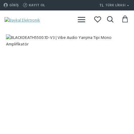
TL
GIRIŞ
KAYIT OL
TÜRK LIRASI