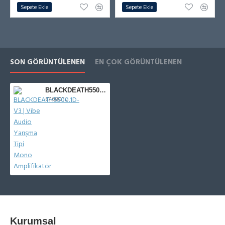
Sepete Ekle
Sepete Ekle
SON GÖRÜNTÜLENEN
EN ÇOK GÖRÜNTÜLENEN
BLACKDEATH5500.1D-V3 | Vibe Audio Yarışma Tipi Mono Amplifikatör
67.680TL
Kurumsal