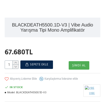
BLACKDEATH5500.1D-V3 | Vibe Audio
Yarışma Tipi Mono Amplifikatör
67.680TL
SEPETE EKLE
ŞIMDI AL
Alışveriş Listeme Ekle
Karşılaştırma listesine ekle
IN STOCK
Model:
BLACKDEATH5500.1D-V3
VIBE