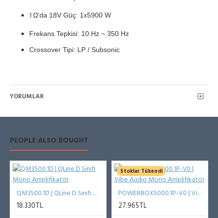
1
Ω'da 18V Güç: 1x5900
W
Frekans Tepkisi: 10 Hz ~ 350 Hz
Crossover Tipi: LP / Subsonic
YORUMLAR
PEOPLE ALSO BOUGHT
Stoklar Tükendi
QM3500.1D | QLine D Sınıfı Mono Amplifikatör
POWERBOX5000.1P-V0 | Vibe Audio Mono Amplifikatör
18.330TL
27.965TL