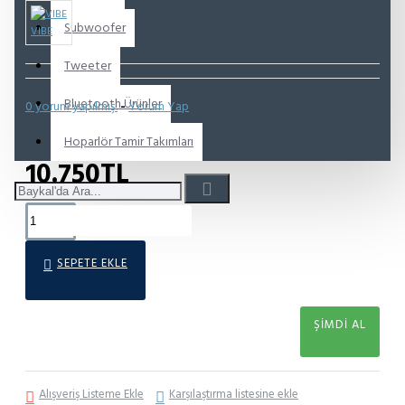
Subwoofer
VIBE
Tweeter
Bluetooth Ürünler
0 yorum yapılmış.
-
Yorum Yap
Hoparlör Tamir Takımları
10.750TL
SEPETE EKLE
ŞIMDI AL
Alışveriş Listeme Ekle
Karşılaştırma listesine ekle