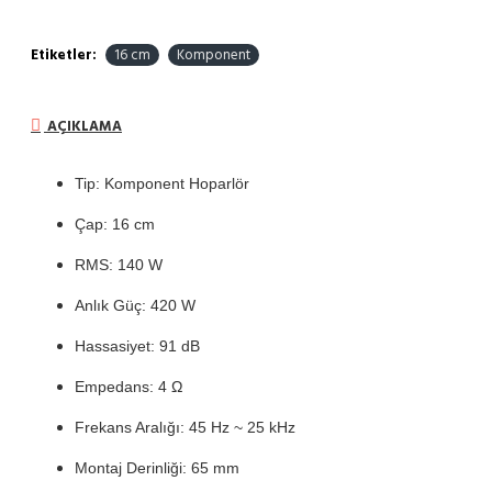
Etiketler:
16 cm
Komponent
AÇIKLAMA
Tip: Komponent Hoparlör
Çap: 16 cm
RMS: 140 W
Anlık Güç: 420 W
Hassasiyet: 91 dB
Empedans: 4 Ω
Frekans Aralığı: 45 Hz ~ 25 kHz
Montaj Derinliği: 65 mm