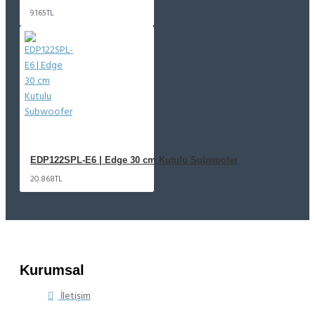
9.165TL
EDP122SPL-E6 | Edge 30 cm Kutulu Subwoofer
20.868TL
Kurumsal
İletişim