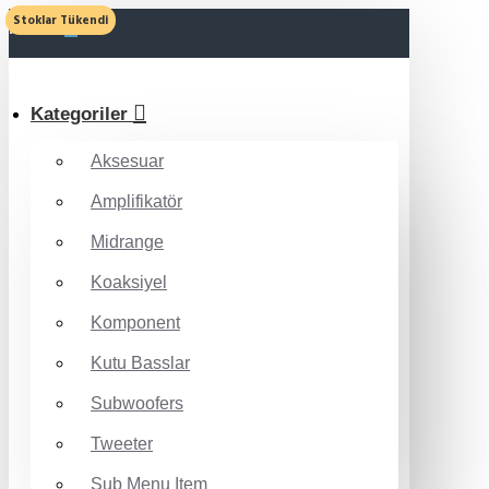
Stoklar Tükendi
MENU
Kategoriler
Aksesuar
Amplifikatör
Midrange
Koaksiyel
Komponent
Kutu Basslar
Subwoofers
Tweeter
Sub Menu Item