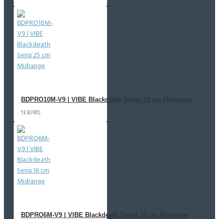
BDPRO10M-V9 | VIBE Blackdeath Serisi 25 cm Midrange
13.874TL
BDPRO6M-V9 | VIBE Blackdeath Serisi 16 cm Midrange