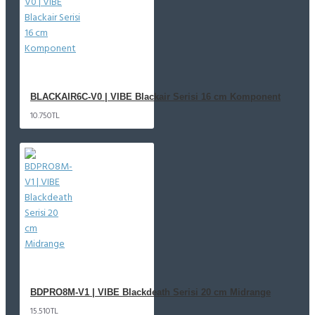
BLACKAIR6C-V0 | VIBE Blackair Serisi 16 cm Komponent
10.750TL
BDPRO8M-V1 | VIBE Blackdeath Serisi 20 cm Midrange
15.510TL