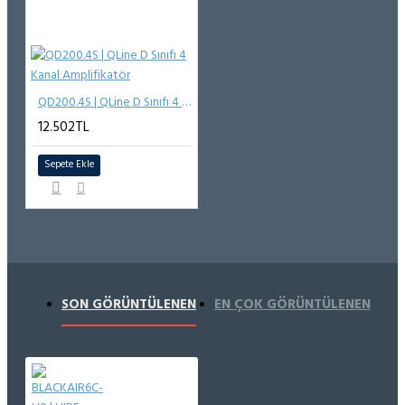
QD200.4S | QLine D Sınıfı 4 Kanal Amplifikatör
12.502TL
Sepete Ekle
SON GÖRÜNTÜLENEN
EN ÇOK GÖRÜNTÜLENEN