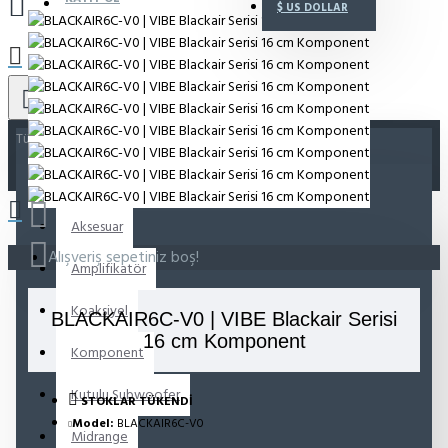
$
US DOLLAR
Tümü
Tümü
Aksesuar
Alışveriş sepetiniz boş!
Amplifikatör
Koaksiyel
BLACKAIR6C-V0 | VIBE Blackair Serisi
16 cm Komponent
Komponent
Kutulu Subwoofer
STOKLAR TÜKENDI
Model:
BLACKAIR6C-V0
Midrange