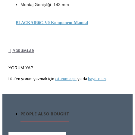
Montaj Genişliği: 143 mm
BLACKAIR6C-V0 Komponent Manual
YORUMLAR
YORUM YAP
Lütfen yorum yazmak için
oturum açın
ya da
kayıt olun
.
PEOPLE ALSO BOUGHT