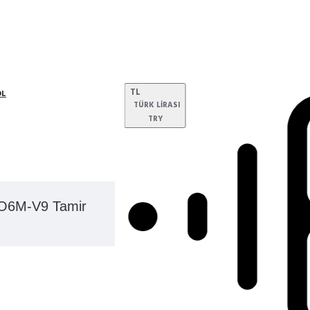
TL
OL
TÜRK LIRASI
TRY
O6M-V9 Tamir