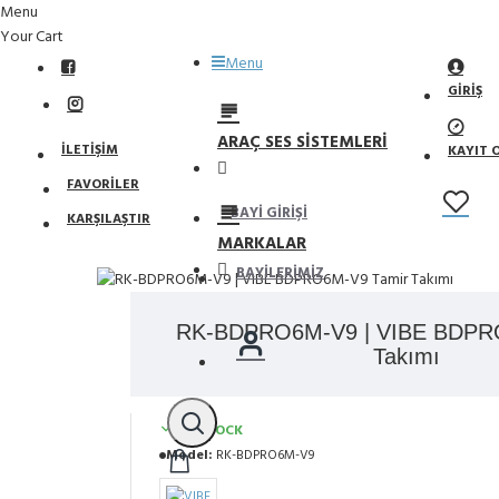
Menu
Your Cart
Menu
GIRIŞ
ARAÇ SES SISTEMLERI
İLETIŞIM
KAYIT 
FAVORILER
BAYI GIRIŞI
KARŞILAŞTIR
MARKALAR
BAYILERIMIZ
RK-BDPRO6M-V9 | VIBE BDPR
Takımı
IN STOCK
Model:
RK-BDPRO6M-V9