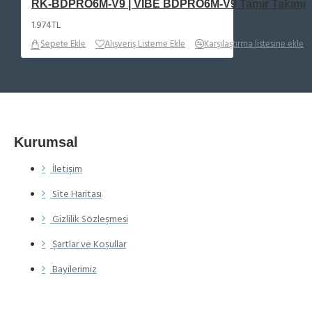
RK-BDPRO6M-V9 | VIBE BDPRO6M-V9 Tamir Takımı
1.974TL
Sepete Ekle
Alışveriş Listeme Ekle
Karşılaştırma listesine ekle
Kurumsal
İletişim
Site Haritası
Gizlilik Sözleşmesi
Şartlar ve Koşullar
Bayilerimiz