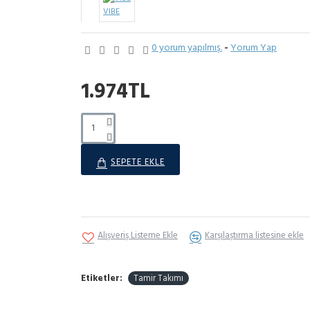
VIBE
0 yorum yapılmış.
-
Yorum Yap
1.974TL
SEPETE EKLE
Alışveriş Listeme Ekle
Karşılaştırma listesine ekle
Etiketler:
Tamir Takımı