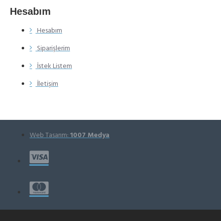
Hesabım
Hesabım
Siparişlerim
İstek Listem
İletişim
Web Tasarım:
1007 Medya