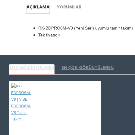
AÇIKLAMA
YORUMLAR
RK-BDPRO6M-V9 (Yeni Seri) uyumlu tamir takımı
Tek fiyatıdır
SON GÖRÜNTÜLENEN
EN ÇOK GÖRÜNTÜLENEN