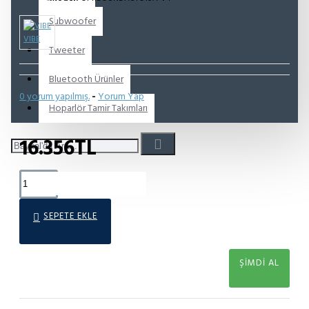
Subwoofer
VIBE
Tweeter
Bluetooth Ürünler
0 yorum yapılmış.
-
Yorum Yap
Hoparlör Tamir Takımları
16.356TL
SEPETE EKLE
ŞIMDI AL