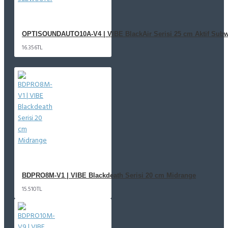
OPTISOUNDAUTO10A-V4 | VIBE BlackAir Serisi 25 cm Aktif Subw
16.356TL
BDPRO8M-V1 | VIBE Blackdeath Serisi 20 cm Midrange
15.510TL