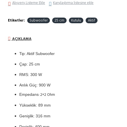
Alışveriş Listeme Ekle
Karşılaştırma listesine ekle
Etiketler:
Subwoofer
25 cm
Kutulu
Aktif
AÇIKLAMA
Tip: Aktif Subwoofer
Çap: 25 cm
RMS: 300 W
Anlık Güç: 900 W
: 2+2 Ohm
Empedans
Yükseklik: 89 mm
Genişlik: 316 mm
Derinl
ik: 400 mm