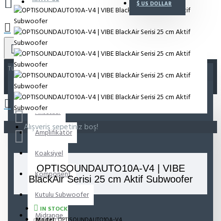
$
US DOLLAR
Tümü
Tümü
Aksesuar
Alışveriş sepetiniz boş!
Amplifikatör
Koaksiyel
OPTISOUNDAUTO10A-V4 | VIBE
Komponent
BlackAir Serisi 25 cm Aktif Subwoofer
Kutulu Subwoofer
IN STOCK
Midrange
Model:
OPTISOUNDAUTO10A-V4