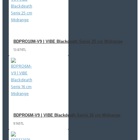
BDPRO10M-V9 | VIBE Blackdeath Serisi 25 cm Midrange
13.874TL
BDPRO6M-V9 | VIBE Blackdeath Serisi 16 cm Midrange
9.165TL