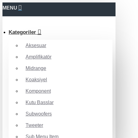
MENU
Kategoriler
Aksesuar
Amplifikatör
Midrange
Koaksiyel
Komponent
Kutu Basslar
Subwoofers
Tweeter
Sub Menu Item