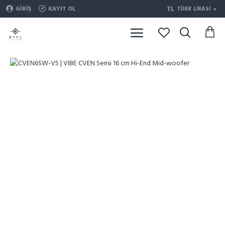
TL
GIRIŞ
KAYIT OL
TÜRK LIRASI