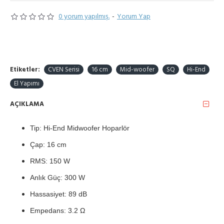
0 yorum yapılmış.
-
Yorum Yap
Etiketler:
CVEN Serisi
16 cm
Mid-woofer
SQ
Hi-End
El Yapımı
AÇIKLAMA
Tip: Hi-End Midwoofer Hoparlör
Çap: 16 cm
RMS: 150 W
Anlık Güç: 300 W
Hassasiyet: 89 dB
Empedans: 3.2 Ω