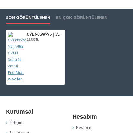
SON GÖRÜNTÜLENEN
EN ÇOK GÖRÜNTÜLENEN
CVEN6SW-V5 | VIBE CVEN Serisi 16 cm Hi-End Mid-woofer
22.795TL
Kurumsal
Hesabım
İletişim
Hesabım
Site Haritası