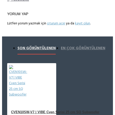
YORUM YAP
Lütfen yorum yazmak için
oturum açın
ya da
kayıt olun
.
SON GÖRÜNTÜLENEN
EN ÇOK GÖRÜNTÜLENEN
CVEN10SW-V7 | VIBE Cven Serisi 25 cm SQ Subwoofer