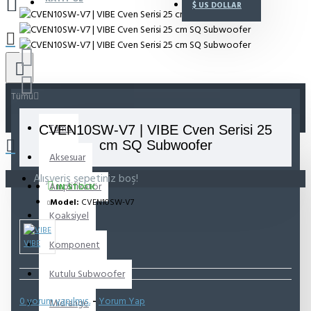
$
US DOLLAR
Tümü
Tümü
CVEN10SW-V7 | VIBE Cven Serisi 25
cm SQ Subwoofer
Aksesuar
Alışveriş sepetiniz boş!
Amplifikatör
IN STOCK
Model:
CVEN10SW-V7
Koaksiyel
VIBE
Komponent
Kutulu Subwoofer
0 yorum yapılmış.
-
Yorum Yap
Midrange