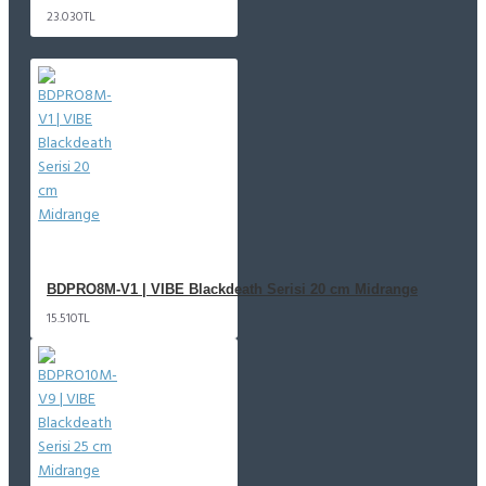
23.030TL
BDPRO8M-V1 | VIBE Blackdeath Serisi 20 cm Midrange
15.510TL