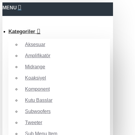
MENU
Kategoriler
Aksesuar
Amplifikatör
Midrange
Koaksiyel
Komponent
Kutu Basslar
Subwoofers
Tweeter
Sub Menu Item