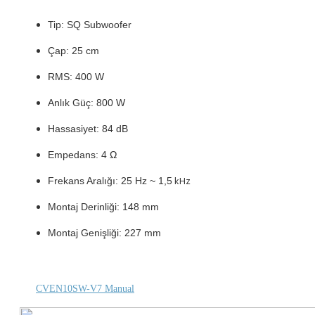
Tip: SQ Subwoofer
Çap: 25 cm
RMS: 400 W
Anlık Güç: 800 W
Hassasiyet: 84 dB
Empedans: 4 Ω
kHz
Frekans Aralığı: 25 Hz ~ 1,5
Montaj Derinliği: 148 mm
Montaj Genişliği: 227 mm
CVEN10SW-V7 Manual