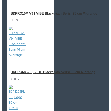
BDPRO10M-V9 | VIBE Blackdeath Serisi 25 cm Midrange
13.874TL
BDPRO6M-V9 | VIBE Blackdeath Serisi 16 cm Midrange
9.165TL