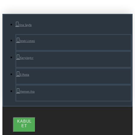
Ana Sayfa
İstek Listesi
Karşılaştır
E-Posta
Hemen Ara
KABUL
ET