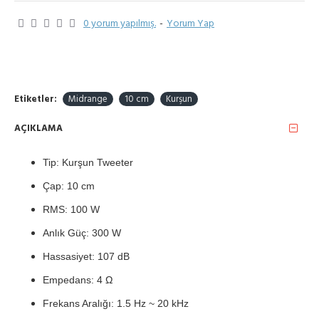
0 yorum yapılmış.
-
Yorum Yap
Etiketler:
Midrange
10 cm
Kurşun
AÇIKLAMA
Tip: Kurşun Tweeter
Çap: 10 cm
RMS: 100 W
Anlık Güç: 300 W
Hassasiyet: 107 dB
Empedans: 4 Ω
Frekans Aralığı: 1.5 Hz ~ 20 kHz