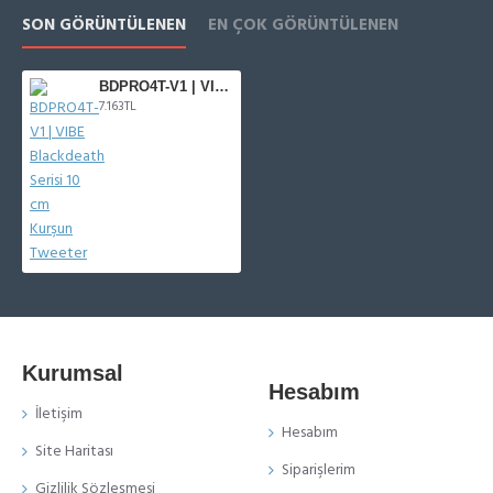
SON GÖRÜNTÜLENEN
EN ÇOK GÖRÜNTÜLENEN
BDPRO4T-V1 | VIBE Blackdeath Serisi 10 cm Kurşun Tweeter
7.163TL
Kurumsal
Hesabım
İletişim
Hesabım
Site Haritası
Siparişlerim
Gizlilik Sözleşmesi