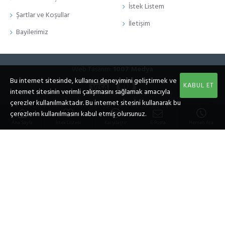
İstek Listem
Şartlar ve Koşullar
İletişim
Bayilerimiz
Web Tasarım:
1007 Medya
Bu internet sitesinde, kullanıcı deneyimini geliştirmek ve
KABUL ET
internet sitesinin verimli çalışmasını sağlamak amacıyla
çerezler kullanılmaktadır. Bu internet sitesini kullanarak bu
çerezlerin kullanılmasını kabul etmiş olursunuz.
Ana Sayfa
İstek Listesi
Karşılaştır
E-Posta
Hemen Ara
WHATSAPP DESTEK HATTI
Baykal Elektronik ile iletişime geçtiğiniz için teşekkür ederiz. Size nasıl
yardımcı olabiliriz?
Baykal Elektronik Teknik Destek Ekibi