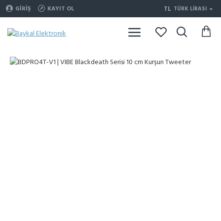
TL
GIRIŞ
KAYIT OL
TÜRK LIRASI