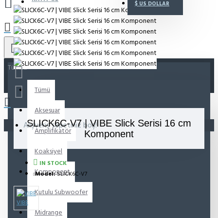
$
US DOLLAR
Tümü
Tümü
Aksesuar
SLICK6C-V7 | VIBE Slick Serisi 16 cm
Alışveriş sepetiniz boş!
Amplifikatör
Komponent
Koaksiyel
IN STOCK
Komponent
Model:
SLICK6C-V7
Kutulu Subwoofer
VIBE
Midrange