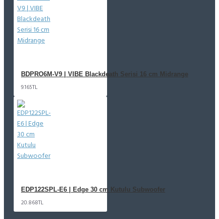
BDPRO6M-V9 | VIBE Blackdeath Serisi 16 cm Midrange
9.165TL
EDP122SPL-E6 | Edge 30 cm Kutulu Subwoofer
20.868TL