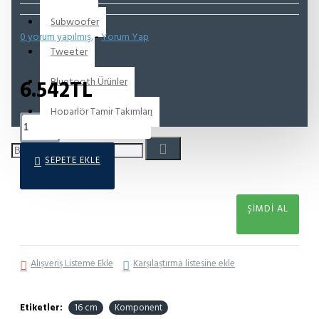
Subwoofer
0 yorum yapılmış.
-
Yorum Yap
Tweeter
Bluetooth Ürünler
6.542TL
Hoparlör Tamir Takımları
SEPETE EKLE
ŞIMDI AL
Alışveriş Listeme Ekle
Karşılaştırma listesine ekle
Etiketler:
16 cm
Komponent