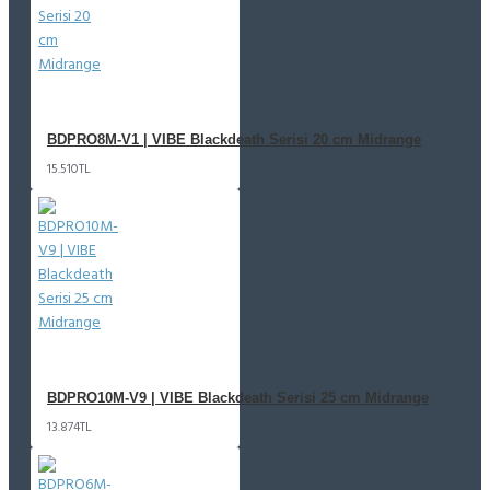
BDPRO8M-V1 | VIBE Blackdeath Serisi 20 cm Midrange
15.510TL
BDPRO10M-V9 | VIBE Blackdeath Serisi 25 cm Midrange
13.874TL