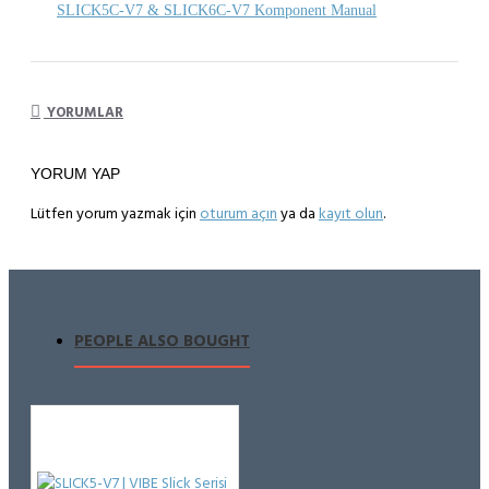
SLICK5C-V7 & SLICK6C-V7 Komponent Manual
YORUMLAR
YORUM YAP
Lütfen yorum yazmak için
oturum açın
ya da
kayıt olun
.
PEOPLE ALSO BOUGHT