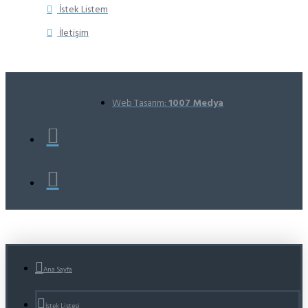
İstek Listem
İletişim
Web Tasarım:
1007 Medya
Ana Sayfa
İstek Listesi