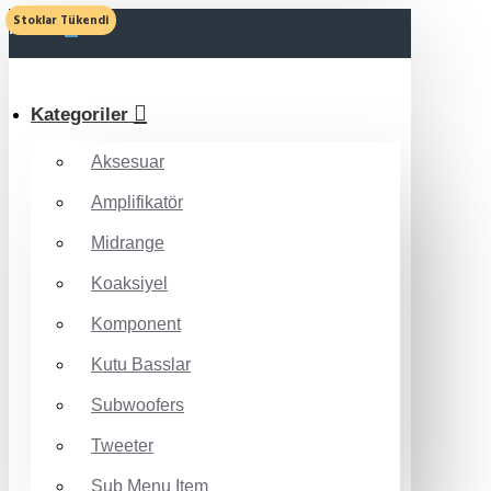
Stoklar Tükendi
MENU
Kategoriler
Aksesuar
Amplifikatör
Midrange
Koaksiyel
Komponent
Kutu Basslar
Subwoofers
Tweeter
Sub Menu Item