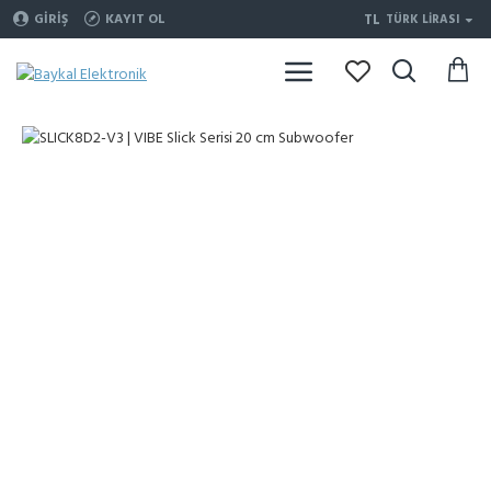
TL
GIRIŞ
KAYIT OL
TÜRK LIRASI