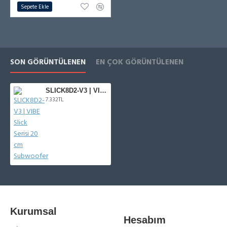
Sepete Ekle
SON GÖRÜNTÜLENEN
EN ÇOK GÖRÜNTÜLENEN
SLICK8D2-V3 | VIBE Slick Serisi 20 cm Subwoofer
7.332TL
Kurumsal
Hesabım