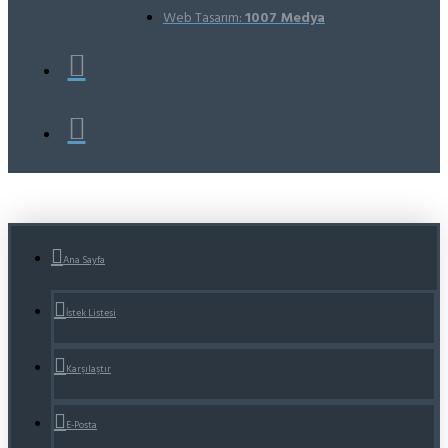
Web Tasarım:
1007 Medya
Ana Sayfa
İstek Listesi
Karşılaştır
E-Posta