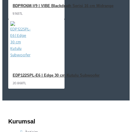
BDPRO6M-V9 | VIBE Blackdeath Serisi 16 cm Midrange
9.165TL
EDP122SPL-E6 | Edge 30 cm Kutulu Subwoofer
20.868TL
Kurumsal