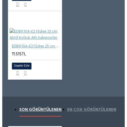
EDBX10A-E2 | Edge 25 cm Aktif Koltuk Altı Subwoofer
11.515TL
Sepete Ekle
SON GÖRÜNTÜLENEN
EN ÇOK GÖRÜNTÜLENEN