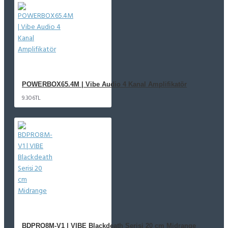
POWERBOX65.4M | Vibe Audio 4 Kanal Amplifikatör
9.306TL
BDPRO8M-V1 | VIBE Blackdeath Serisi 20 cm Midrange