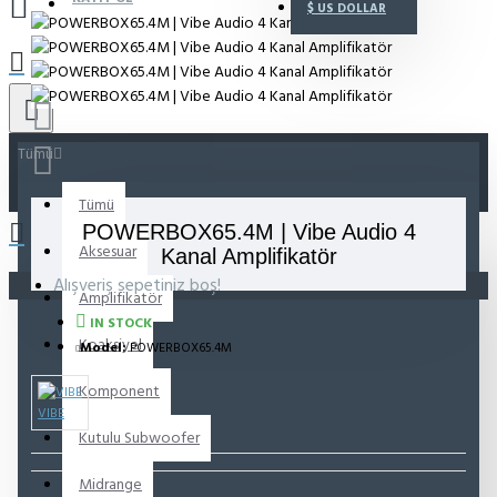
$
US DOLLAR
Tümü
Tümü
POWERBOX65.4M | Vibe Audio 4
Aksesuar
Kanal Amplifikatör
Alışveriş sepetiniz boş!
Amplifikatör
IN STOCK
Koaksiyel
Model:
POWERBOX65.4M
Komponent
VIBE
Kutulu Subwoofer
Midrange