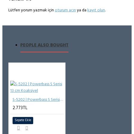
Lütfen yorum yazmak için
oturum açın
ya da
kayıt olun
.
PEOPLE ALSO BOUGHT
S-5202 | Powerbass S Serisi 13 cm Koaksiyel
2.773TL
Sepete Ekle