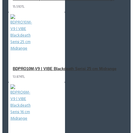
15.510TL
BDPRO10M-V9 | VIBE Blackdeath Serisi 25 cm Midrange
13.874TL