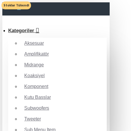
Stoklar Tükendi
MENU
Kategoriler
Aksesuar
Amplifikatör
Midrange
Koaksiyel
Komponent
Kutu Basslar
Subwoofers
Tweeter
Sub Menu Item