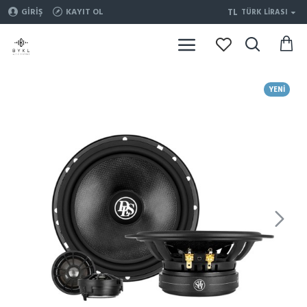
TL
GIRIŞ
KAYIT OL
TÜRK LIRASI
YENI