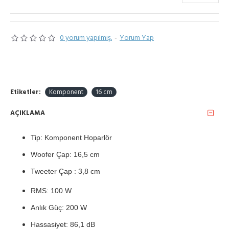
0 yorum yapılmış.
-
Yorum Yap
Etiketler:
Komponent
16 cm
AÇIKLAMA
Tip: Komponent Hoparlör
Woofer Çap: 16,5 cm
Tweeter Çap : 3,8 cm
RMS: 100 W
Anlık Güç: 200 W
Hassasiyet: 86,1 dB