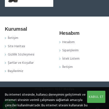
Kurumsal
Hesabım
İletişim
Hesabım
Site Haritası
Siparişlerim
Gizlilik Sözleşmesi
İstek Listem
Şartlar ve Koşullar
İletişim
Bayilerimiz
Web Tasarım:
1007 Medya
Bu internet sitesinde, kullanıcı deneyimini geliştirmek ve
KABUL ET
internet sitesinin verimli çalışmasını sağlamak amacıyla
çerezler kullanılmaktadır. Bu internet sitesini kullanarak bu
WHATSAPP DESTEK HATTI