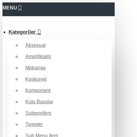
MENU
Kategoriler
Aksesuar
Amplifikatör
Midrange
Koaksiyel
Komponent
Kutu Basslar
Subwoofers
Tweeter
Sub Menu Item