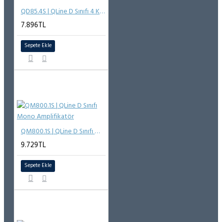
QD85.4S | QLine D Sınıfı 4 Kanal Amplifikatör
7.896TL
Sepete Ekle
QM800.1S | QLine D Sınıfı Mono Amplifikatör
9.729TL
Sepete Ekle