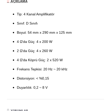
AÇIKLAMA
Tip: 4 Kanal Amplifikatör
Sınıf: D Sınıfı
Boyut: 54 mm x 290 mm x 125 mm
4 Ω'da Güç: 4 x 200
W
2
Ω'da Güç: 4 x 260 W
4
Ω'da Köprü Güç: 2 x 520 W
Frekans Tepkisi: 20 Hz ~ 20 kHz
Distorsiyon:
< %0,15
Duyarlılık: 0,2
~ 8 V
YORUMLAR