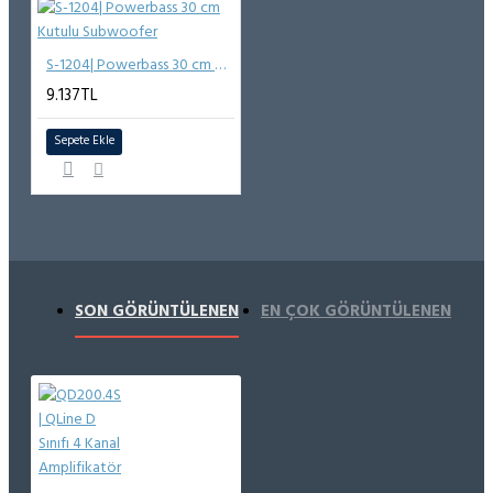
S-1204| Powerbass 30 cm Kutulu Subwoofer
9.137TL
Sepete Ekle
SON GÖRÜNTÜLENEN
EN ÇOK GÖRÜNTÜLENEN