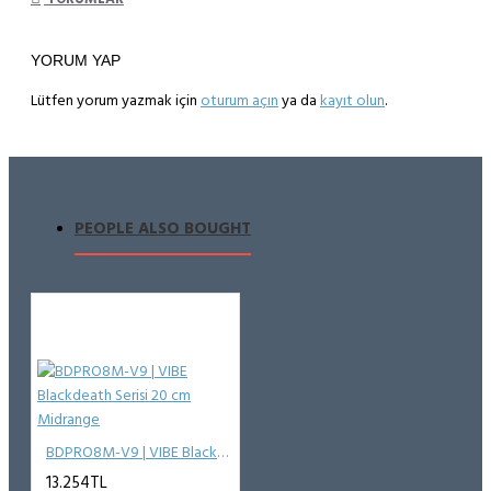
YORUM YAP
Lütfen yorum yazmak için
oturum açın
ya da
kayıt olun
.
PEOPLE ALSO BOUGHT
BDPRO8M-V9 | VIBE Blackdeath Serisi 20 cm Midrange
13.254TL