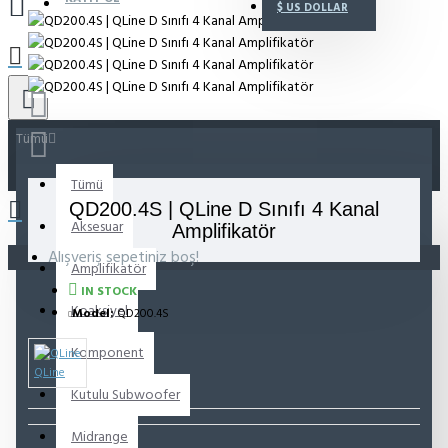
$
US DOLLAR
Tümü
Tümü
QD200.4S | QLine D Sınıfı 4 Kanal
Aksesuar
Amplifikatör
Alışveriş sepetiniz boş!
Amplifikatör
IN STOCK
Koaksiyel
Model:
QD200.4S
Komponent
QLine
Kutulu Subwoofer
Midrange