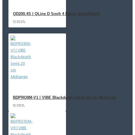
QD200.4S | QLine D Sınıfı 4 Kanal Amplifikatör
12.502TL
BDPRO8M-V1 | VIBE Blackdeath Serisi 20 cm Midrange
15.510TL