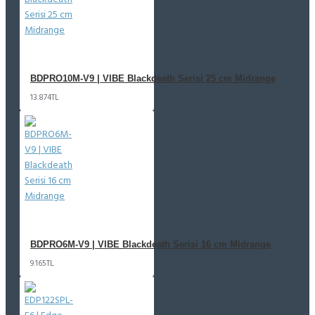
BDPRO10M-V9 | VIBE Blackdeath Serisi 25 cm Midrange
13.874TL
BDPRO6M-V9 | VIBE Blackdeath Serisi 16 cm Midrange
9.165TL