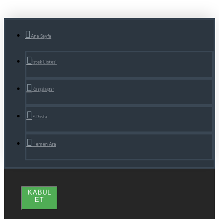
Ana Sayfa
İstek Listesi
Karşılaştır
E-Posta
Hemen Ara
KABUL
ET