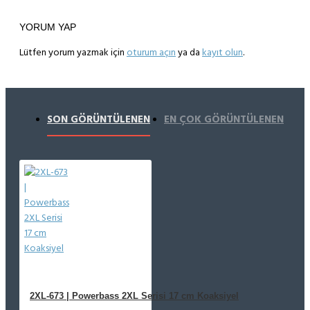
YORUM YAP
Lütfen yorum yazmak için
oturum açın
ya da
kayıt olun
.
SON GÖRÜNTÜLENEN
EN ÇOK GÖRÜNTÜLENEN
2XL-673 | Powerbass 2XL Serisi 17 cm Koaksiyel