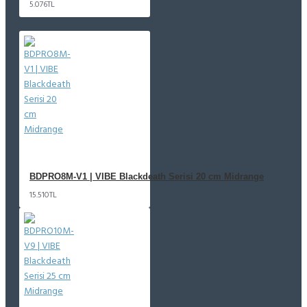
5.076TL
BDPRO8M-V1 | VIBE Blackdeath Serisi 20 cm Midrange
15.510TL