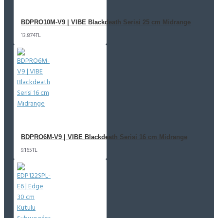
BDPRO10M-V9 | VIBE Blackdeath Serisi 25 cm Midrange
13.874TL
BDPRO6M-V9 | VIBE Blackdeath Serisi 16 cm Midrange
9.165TL