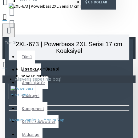
$
US DOLLAR
Tümü
2XL-673 | Powerbass 2XL Serisi 17 cm
Koaksiyel
Tümü
Aksesuar
STOKLAR TÜKENDI
Model:
2XL-673
Alışveriş sepetiniz boş!
Amplifikatör
Powerbass
Koaksiyel
Komponent
0 yorum yapılmış.
-
Yorum Yap
Kutulu Subwoofer
Midrange