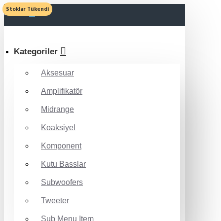
Stoklar Tükendi
MENU
Kategoriler
Aksesuar
Amplifikatör
Midrange
Koaksiyel
Komponent
Kutu Basslar
Subwoofers
Tweeter
Sub Menu Item