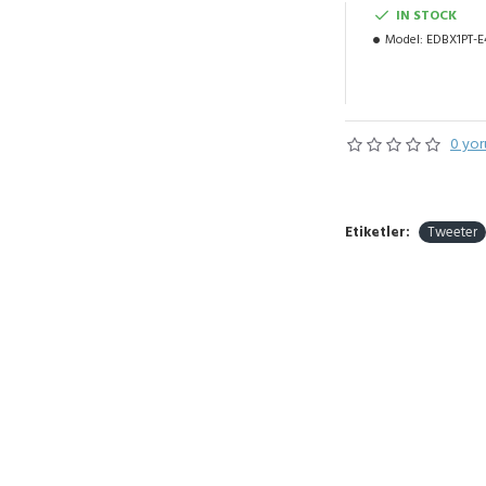
IN STOCK
Model:
EDBX1PT-E
0 yor
Etiketler:
Tweeter