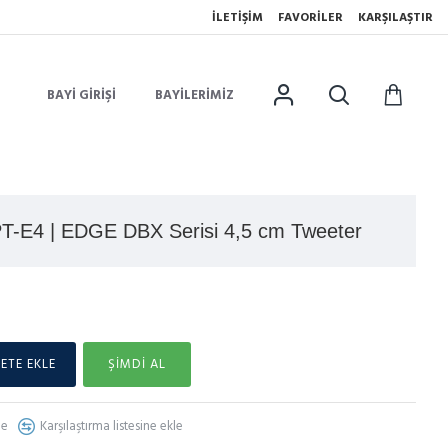
İLETIŞIM
FAVORILER
KARŞILAŞTIR
BAYI GIRIŞI
BAYILERIMIZ
-E4 | EDGE DBX Serisi 4,5 cm Tweeter
ETE EKLE
ŞIMDI AL
le
Karşılaştırma listesine ekle