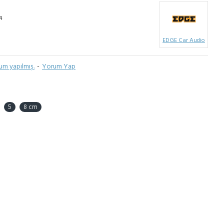
4
EDGE Car Audio
um yapılmış.
-
Yorum Yap
5
8 cm