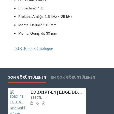
Empedans: 4 Ω
Frekans Aralığı: 1,5 kHz ~ 25 kHz
Montaj Derinliği: 15 mm
Montaj Genişliği: 39 mm
EDGE 2023 Catalogue
SON GÖRÜNTÜLENEN
EN ÇOK GÖRÜNTÜLENEN
EDBX1PT-E4 | EDGE DBX Serisi 4,5 cm Tweeter
1.880TL