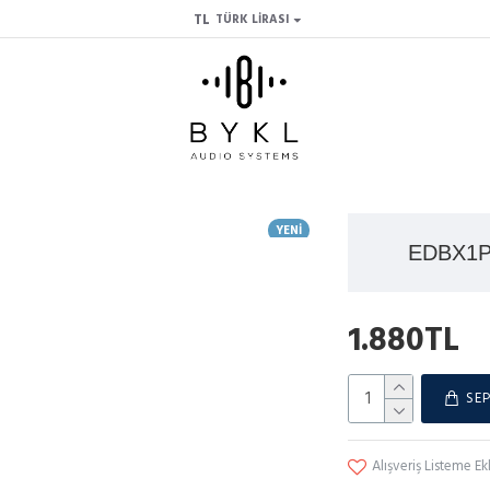
TL
TÜRK LIRASI
YENI
EDBX1PT
1.880TL
SEP
Alışveriş Listeme Ek