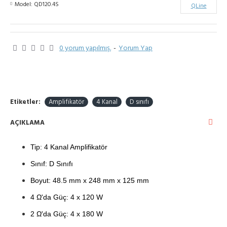
Model:
QD120.4S
QLine
0 yorum yapılmış.
-
Yorum Yap
Etiketler:
Amplifikatör
4 Kanal
D sınıfı
AÇIKLAMA
T
ip: 4 Kanal Amplifikatör
Sınıf: D Sınıfı
Boy
ut
: 48.5 mm x 248 mm x 125 mm
4 Ω'da Güç: 4 x 120 W
2 Ω'da Güç: 4 x 180
W