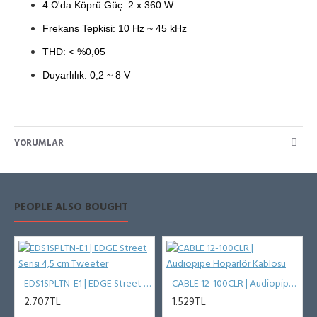
4 Ω'da Köprü Güç: 2 x 360 W
Frek
ans Tepkisi: 10 Hz ~ 45 kHz
THD: < %0,05
Duyarlılık: 0,2
~ 8 V
YORUMLAR
PEOPLE ALSO BOUGHT
8 Kanal Amplifikatör
EDS1SPLTN-E1 | EDGE Street Serisi 4,5 cm Tweeter
CABLE 12-100CLR | Audiopipe Hoparlör Kablosu
2.707TL
1.529TL