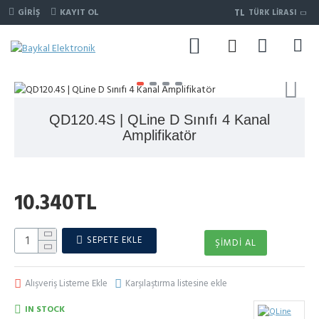
TL
GIRIŞ
KAYIT OL
TÜRK LIRASI
QD120.4S | QLine D Sınıfı 4 Kanal
Amplifikatör
10.340TL
SEPETE EKLE
ŞIMDI AL
Alışveriş Listeme Ekle
Karşılaştırma listesine ekle
IN STOCK