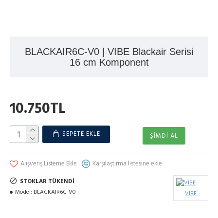
BLACKAIR6C-V0 | VIBE Blackair Serisi
16 cm Komponent
10.750TL
SEPETE EKLE
ŞIMDI AL
Alışveriş Listeme Ekle
Karşılaştırma listesine ekle
STOKLAR TÜKENDI
Model:
BLACKAIR6C-V0
VIBE