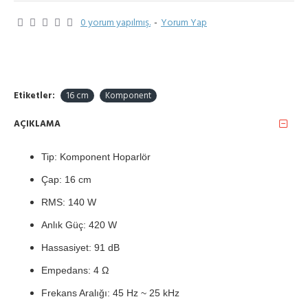
0 yorum yapılmış.
-
Yorum Yap
Etiketler:
16 cm
Komponent
AÇIKLAMA
Tip: Komponent Hoparlör
Çap: 16 cm
RMS: 140 W
Anlık Güç: 420 W
Hassasiyet: 91 dB
Empedans: 4 Ω
Frekans Aralığı: 45 Hz ~ 25 kHz