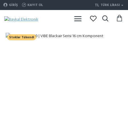
TL
GIRIŞ
KAYIT OL
TÜRK LIRASI
Stoklar Tükendi