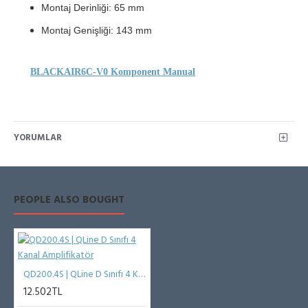
Montaj Derinliği: 65 mm
Montaj Genişliği: 143 mm
BLACKAIR6C-V0 Komponent Manual
YORUMLAR
PEOPLE ALSO BOUGHT
QD200.4S | QLine D Sınıfı 4 Kanal Amplifikatör
12.502TL