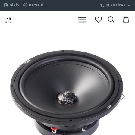
TL
GIRIŞ
KAYIT OL
TÜRK LIRASI