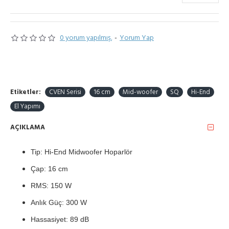
0 yorum yapılmış.
-
Yorum Yap
Etiketler:
CVEN Serisi
16 cm
Mid-woofer
SQ
Hi-End
El Yapımı
AÇIKLAMA
Tip: Hi-End Midwoofer Hoparlör
Çap: 16 cm
RMS: 150 W
Anlık Güç: 300 W
Hassasiyet: 89 dB