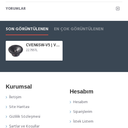
YORUMLAR
SON GÖRÜNTÜLENEN
EN ÇOK GÖRÜNTÜLENEN
CVEN6SW-V5 | VIBE CVEN Serisi 16 cm Hi-End Mid-woofer
22.795TL
Kurumsal
Hesabım
İletişim
Hesabım
Site Haritası
Siparişlerim
Gizlilik Sözleşmesi
İstek Listem
Şartlar ve Koşullar