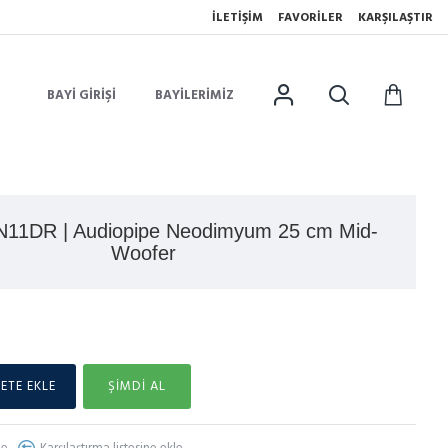
İLETIŞIM
FAVORILER
KARŞILAŞTIR
BAYI GIRIŞI
BAYILERIMIZ
11DR | Audiopipe Neodimyum 25 cm Mid-
Woofer
ETE EKLE
ŞIMDI AL