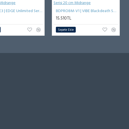
EDUPRO8-E3 | EDGE Unlimited Serisi 20 cm Midrange
BDPRO8M-V1 | VIBE Blackdeath Serisi 20 cm Midrange
15.510TL
Sepete Ekle