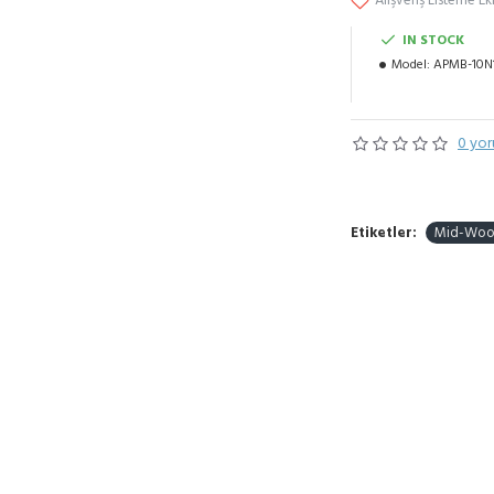
Alışveriş Listeme Ek
IN STOCK
Model:
APMB-10N
0 yor
Etiketler:
Mid-Woo