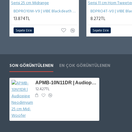
BDPRO10M-V9 | VIBE Blackdeath Serisi 25 cm Midrange
13.874TL
8.272TL
Sepete Ekle
Sepete Ekle
SON GÖRÜNTÜLENEN
EN ÇOK GÖRÜNTÜLENEN
APMB-10N11DR | Audiopipe Neodimyum 25 cm Mid-Woofer
12.427TL