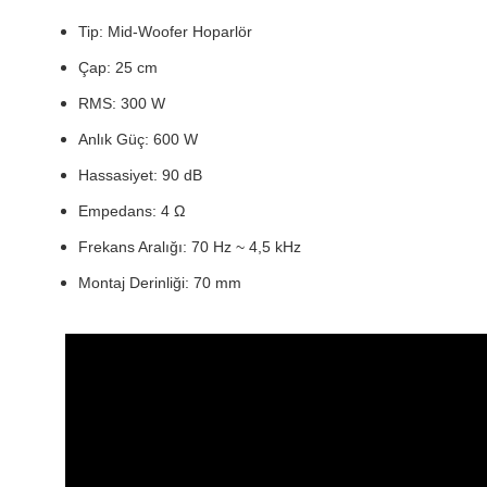
Tip: Mid-Woofer Hoparlör
Çap: 25 cm
RMS: 300 W
Anlık Güç: 600 W
Hassasiyet: 90 dB
Empedans: 4 Ω
Frekans Aralığı: 70 Hz ~ 4,5 kHz
Montaj Derinliği: 70 mm