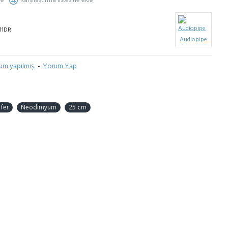
le
Karşılaştırma listesine ekle
11DR
Audiopipe
um yapılmış.
-
Yorum Yap
fer
Neodimyum
25 cm