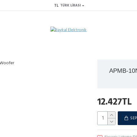
TL
TÜRK LIRASI
APMB-10N
12.427TL
SEP