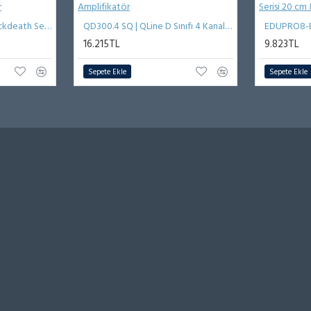
BDPRO4T-V0 | VIBE Blackdeath Serisi 11 cm Horn Tweeter
QD300.4 SQ | QLine D Sınıfı 4 Kanal Amplifikatör
16.215TL
9.823TL
Sepete Ekle
Sepete Ekle