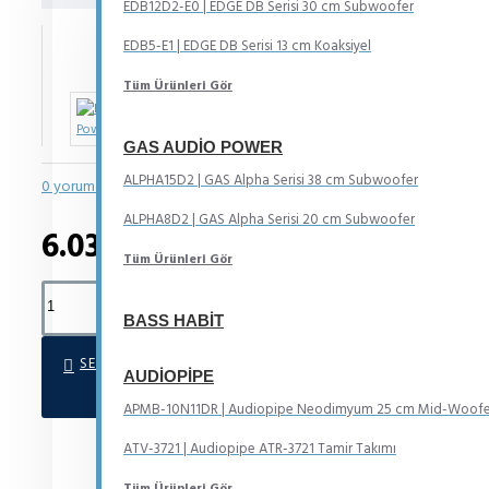
EDB12D2-E0 | EDGE DB Serisi 30 cm Subwoofer
IN STOCK
EDB5-E1 | EDGE DB Serisi 13 cm Koaksiyel
Model:
2XL-3M
Tüm Ürünleri Gör
Powerbass
GAS AUDIO POWER
ALPHA15D2 | GAS Alpha Serisi 38 cm Subwoofer
0 yorum yapılmış.
-
Yorum Yap
ALPHA8D2 | GAS Alpha Serisi 20 cm Subwoofer
6.035TL
Tüm Ürünleri Gör
BASS HABIT
SEPETE EKLE
AUDIOPIPE
APMB-10N11DR | Audiopipe Neodimyum 25 cm Mid-Woofe
ATV-3721 | Audiopipe ATR-3721 Tamir Takımı
Tüm Ürünleri Gör