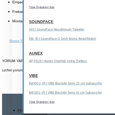
Empedans: 4 Ω
Tüm Ürünleri Gör
Frekans Aralığı: 600 Hz ~ 10 kHz
Montaj Derinliği: 32 mm
SOUNDFACE
SFX | Soundface Neodimyum Tweeter
SM-1D | Soundface D Sınıfı Mono Amplifikatör
Montaj Şeması
AUNEX
AP-FD2X | Aunex Sigortalı Voltaj Dağıtıcı
YORUM YAP
Lütfen yorum yazmak için
oturum açın
ya da
kayıt olun
.
VIBE
BA10D2-V5 | VIBE BlackAir Serisi 25 cm Subwoofer
BA12D2-V5 | VIBE BlackAir Serisi 30 cm Subwoofer
Tüm Ürünleri Gör
PEOPLE ALSO BOUGHT