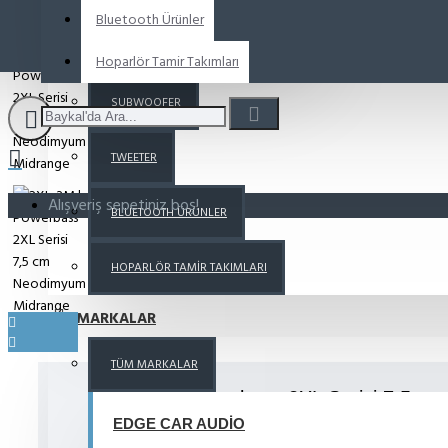
Bluetooth Ürünler
MIDRANGE
Hoparlör Tamir Takımları
SUBWOOFER
TWEETER
Alışveriş sepetiniz boş!
BLUETOOTH ÜRÜNLER
HOPARLÖR TAMIR TAKIMLARI
MARKALAR
TÜM MARKALAR
2XL-3M | Powerbass 2XL Serisi 7,5 c
Midrange
EDGE CAR AUDIO