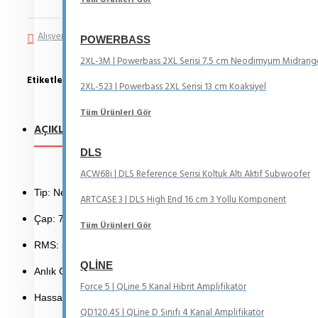
Alışveriş Listeme Ekle
Karşılaştırma listesine ekle
POWERBASS
2XL-3M | Powerbass 2XL Serisi 7,5 cm Neodimyum Midrang
Etiketler:
Midrange
Neodimyum
10 cm
2XL-523 | Powerbass 2XL Serisi 13 cm Koaksiyel
Tüm Ürünleri Gör
AÇIKLAMA
YORUMLAR
DLS
ACW68i | DLS Reference Serisi Koltuk Altı Aktif Subwoofer
Tip: Neodimyum Midrange Hoparlör
ARTCASE 3 | DLS High End 16 cm 3 Yollu Komponent
Çap: 7,5 cm
Tüm Ürünleri Gör
RMS: 50 W
QLINE
Anlık Güç: 100 W
Force 5 | QLine 5 Kanal Hibrit Amplifikatör
Hassasiyet: 89 dB
QD120.4S | QLine D Sınıfı 4 Kanal Amplifikatör