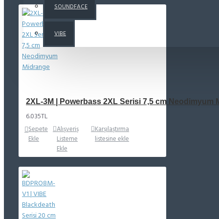
SOUNDFACE
VIBE
2XL-3M | Powerbass 2XL Serisi 7,5 cm Neodimyum 
6.035TL
Sepete
Alışveriş
Karşılaştırma
Ekle
Listeme
listesine ekle
Ekle