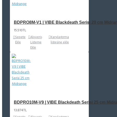
BDPRO8M-V1 | VIBE Blackdeath Serisi 20 cm Midra
15.510TL
Sepete
Alışveriş
Karşılaştırma
Ekle
Listeme
listesine ekle
Ekle
BDPRO10M-V9 | VIBE Blackdeath Serisi 25 cm Midr
13.874TL