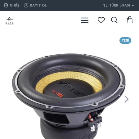
TL
GIRIŞ
KAYIT OL
TÜRK LIRASI
YENI