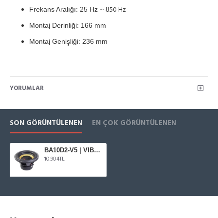
50 Hz
Frekans Aralığı: 25 Hz ~ 8
Montaj Derinliği: 166 mm
Montaj Genişliği: 236 mm
YORUMLAR
SON GÖRÜNTÜLENEN
EN ÇOK GÖRÜNTÜLENEN
BA10D2-V5 | VIBE BlackAir Serisi 25 cm Subwoofer
10.904TL