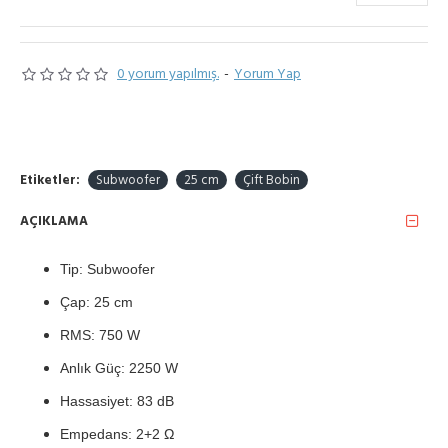
0 yorum yapılmış.
-
Yorum Yap
Etiketler:
Subwoofer
25 cm
Çift Bobin
AÇIKLAMA
Tip: Subwoofer
Çap: 25 cm
RMS: 750 W
Anlık Güç: 2250 W
Hassasiyet: 83 dB
Empedans: 2+2 Ω