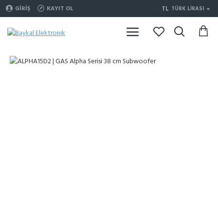
TL
GIRIŞ
KAYIT OL
TÜRK LIRASI