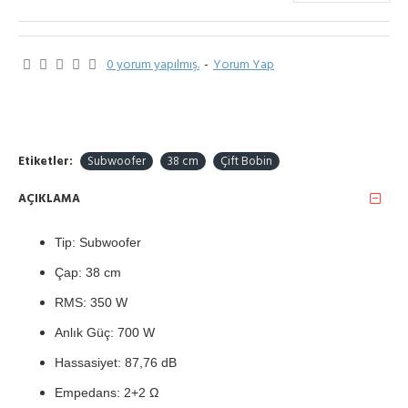
0 yorum yapılmış.
-
Yorum Yap
Etiketler:
Subwoofer
38 cm
Çift Bobin
AÇIKLAMA
Tip: Subwoofer
Çap: 38 cm
RMS: 350 W
Anlık Güç: 700 W
Hassasiyet: 87,76 dB
Empedans: 2+2 Ω