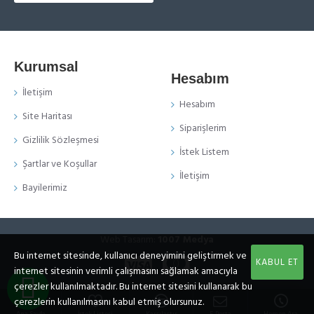
Kurumsal
Hesabım
İletişim
Hesabım
Site Haritası
Siparişlerim
Gizlilik Sözleşmesi
İstek Listem
Şartlar ve Koşullar
İletişim
Bayilerimiz
Web Tasarım:
1007 Medya
Bu internet sitesinde, kullanıcı deneyimini geliştirmek ve
KABUL ET
internet sitesinin verimli çalışmasını sağlamak amacıyla
çerezler kullanılmaktadır. Bu internet sitesini kullanarak bu
WHATSAPP DESTEK HATTI
çerezlerin kullanılmasını kabul etmiş olursunuz.
Baykal Elektronik ile iletişime geçtiğiniz için