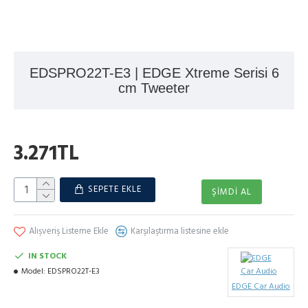
EDSPRO22T-E3 | EDGE Xtreme Serisi 6
cm Tweeter
3.271TL
SEPETE EKLE
ŞIMDI AL
Alışveriş Listeme Ekle
Karşılaştırma listesine ekle
IN STOCK
Model:
EDSPRO22T-E3
EDGE Car Audio