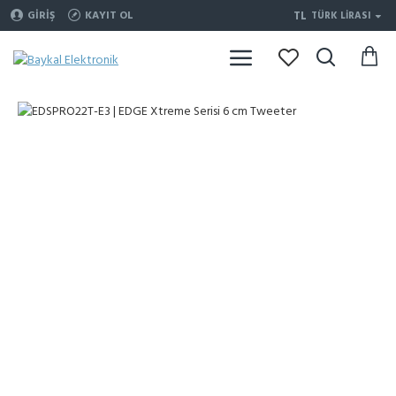
TL
GIRIŞ
KAYIT OL
TÜRK LIRASI