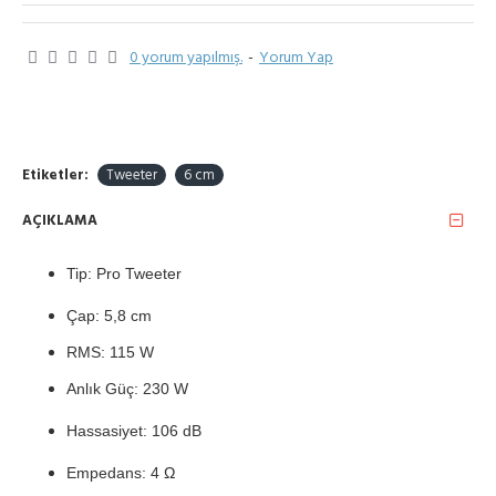
0 yorum yapılmış.
-
Yorum Yap
Etiketler:
Tweeter
6 cm
AÇIKLAMA
Tip: Pro Tweeter
Çap: 5,8 cm
RMS: 115 W
Anlık Güç: 230 W
Hassasiyet: 106 dB
Empedans: 4 Ω