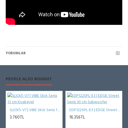
YORUMLAR
PEOPLE ALSO BOUGHT
SLICK5-V7 | VIBE Slick Serisi 13 cm Koaksiyel
EDP122SPL-E3 | EDGE Street Serisi 30 cm Subwoofer
3.760TL
16.356TL