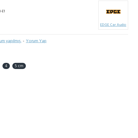
-E1
EDGE Car Audio
um yapılmış.
-
Yorum Yap
4
5 cm