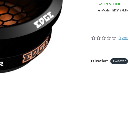
IN STOCK
Model:
EDS1SPLTN
0 yor
Etiketler:
Tweeter