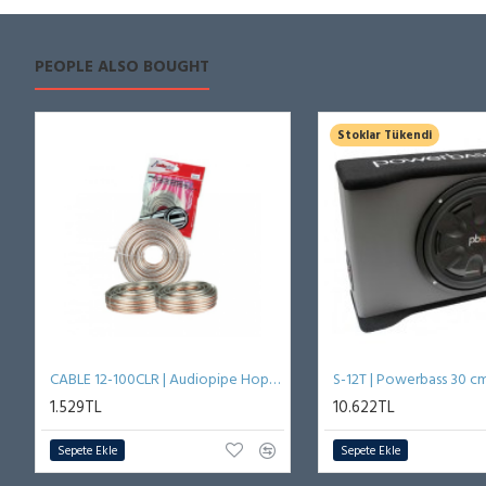
PEOPLE ALSO BOUGHT
Stoklar Tükendi
CABLE 12-100CLR | Audiopipe Hoparlör Kablosu
1.529TL
10.622TL
Sepete Ekle
Sepete Ekle