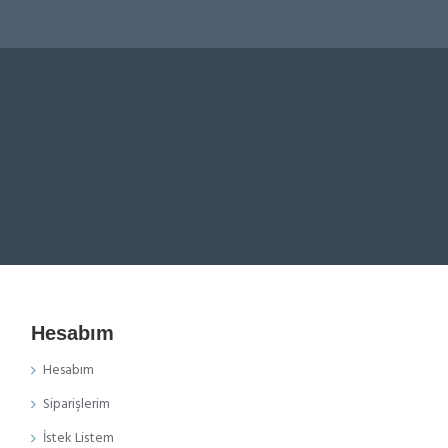
Hesabım
Hesabım
Siparişlerim
İstek Listem