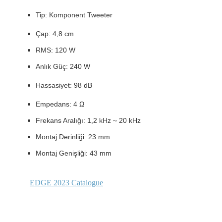
Tip: Komponent Tweeter
Çap: 4,8 cm
RMS: 120 W
Anlık Güç: 240 W
Hassasiyet: 98 dB
Empedans: 4 Ω
Frekans Aralığı: 1,2 kHz ~ 20 kHz
Montaj Derinliği: 23 mm
Montaj Genişliği: 43 mm
EDGE 2023 Catalogue