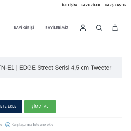
İLETIŞIM
FAVORILER
KARŞILAŞTIR
BAYI GIRIŞI
BAYILERIMIZ
-E1 | EDGE Street Serisi 4,5 cm Tweeter
ETE EKLE
ŞIMDI AL
le
Karşılaştırma listesine ekle