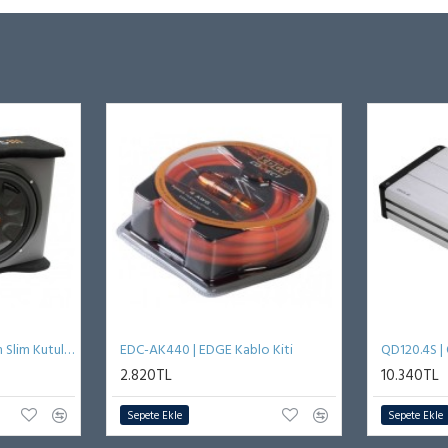
S-12T | Powerbass 30 cm Slim Kutulu Subwoofer
EDC-AK440 | EDGE Kablo Kiti
2.820TL
10.340TL
Sepete Ekle
Sepete Ekle