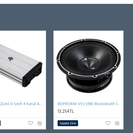
QD120.4S | QLine D Sınıfı 4 Kanal Amplifikatör
BDPRO8M-V9 | VIBE Blackdeath Serisi 20 cm Midrange
13.254TL
Sepete Ekle