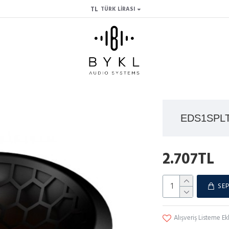
TL
TÜRK LIRASI
EDS1SPLTN
2.707TL
SEP
Alışveriş Listeme Ek