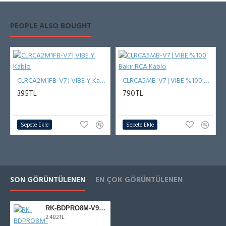
PEOPLE ALSO BOUGHT
CLRCA2M1FB-V7 | VIBE Y Kablo
CLRCA5MB-V7 | VIBE %100 Bakır RCA Kablo
395TL
790TL
Sepete Ekle
Sepete Ekle
SON GÖRÜNTÜLENEN
EN ÇOK GÖRÜNTÜLENEN
RK-BDPRO8M-V9 | VIBE BDPRO8M-V9 Tamir Takımı
2.482TL