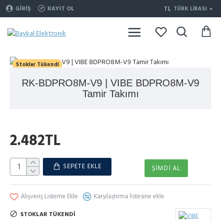
TL
GIRIŞ
KAYIT OL
TÜRK LIRASI
Stoklar Tükendi
RK-BDPRO8M-V9 | VIBE BDPRO8M-V9
Tamir Takımı
2.482TL
SEPETE EKLE
ŞIMDI AL
Alışveriş Listeme Ekle
Karşılaştırma listesine ekle
STOKLAR TÜKENDI