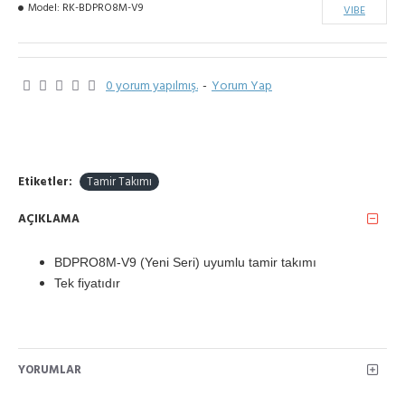
Model:
RK-BDPRO8M-V9
VIBE
0 yorum yapılmış.
-
Yorum Yap
Etiketler:
Tamir Takımı
AÇIKLAMA
BDPRO8M-V9 (Yeni Seri) uyumlu tamir takımı
Tek fiyatıdır
YORUMLAR