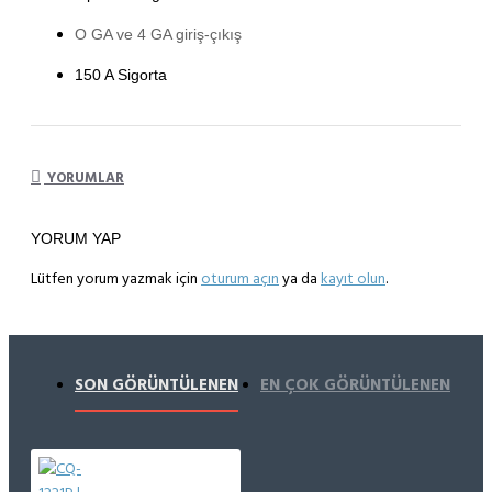
O GA ve 4 GA giriş-çıkış
150 A Sigorta
YORUMLAR
YORUM YAP
Lütfen yorum yazmak için
oturum açın
ya da
kayıt olun
.
SON GÖRÜNTÜLENEN
EN ÇOK GÖRÜNTÜLENEN