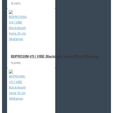
15.510TL
BDPRO10M-V9 | VIBE Blackdeath Serisi 25 cm Midrange
13.874TL