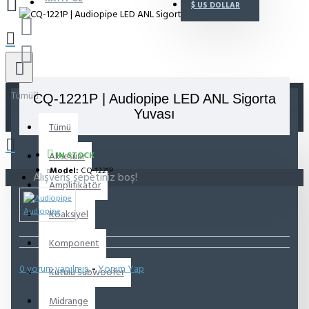
$
US DOLLAR
Tümü
CQ-1221P | Audiopipe LED ANL Sigorta
Yuvası
Tümü
Aksesuar
IN STOCK
Model:
CQ-1221P
Alışveriş sepetiniz boş!
Amplifikatör
Audiopipe
Koaksiyel
Komponent
0 yorum yapılmış.
-
Yorum Yap
Kutulu Subwoofer
Midrange