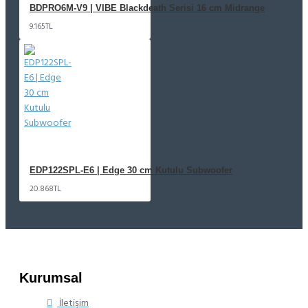
BDPRO6M-V9 | VIBE Blackdeath Serisi 16 cm Midrange
9.165TL
EDP122SPL-E6 | Edge 30 cm Kutulu Subwoofer
20.868TL
Kurumsal
İletişim