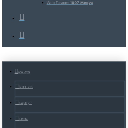
Web Tasarım:
1007 Medya
Ana Sayfa
İstek Listesi
Karşılaştır
E-Posta