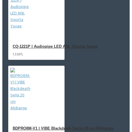
CQ-1221P | Audiopipe LED ANL Sigorta Yuvası
1.338TL
BDPRO8M-V1 | VIBE Blackdeath Serisi 20 cm Midrange