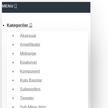
MENU
Kategoriler
Aksesuar
Amplifikatör
Midrange
Koaksiyel
Komponent
Kutu Basslar
Subwoofers
Tweeter
Sub Menu Item