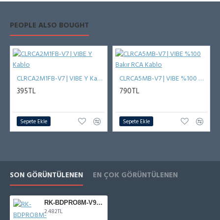
PEOPLE ALSO BOUGHT
CLRCA2M1FB-V7 | VIBE Y Kablo
CLRCA5MB-V7 | VIBE %100 Bakır RCA Kablo
395TL
790TL
Sepete Ekle
Sepete Ekle
SON GÖRÜNTÜLENEN
EN ÇOK GÖRÜNTÜLENEN
RK-BDPRO8M-V9 | VIBE BDPRO8M-V9 Tamir Takımı
2.482TL