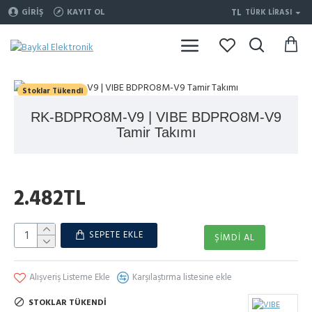
TL
GIRIŞ
KAYIT OL
TÜRK LIRASI
Stoklar Tükendi
RK-BDPRO8M-V9 | VIBE BDPRO8M-V9
Tamir Takımı
2.482TL
SEPETE EKLE
ŞIMDI AL
Alışveriş Listeme Ekle
Karşılaştırma listesine ekle
STOKLAR TÜKENDI