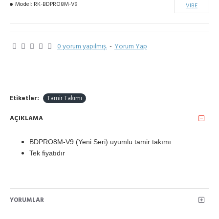
Model:
RK-BDPRO8M-V9
VIBE
0 yorum yapılmış.
-
Yorum Yap
Etiketler:
Tamir Takımı
AÇIKLAMA
BDPRO8M-V9 (Yeni Seri) uyumlu tamir takımı
Tek fiyatıdır
YORUMLAR