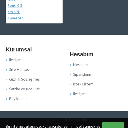
Kurumsal
Hesabım
İletişim
Hesabım
Site Haritası
Siparişlerim
Gizlilik Sözleşmesi
İstek Listem
Şartlar ve Koşullar
İletişim
Bayilerimiz
Web Tasarım:
1007 Medya
Bu internet sitesinde, kullanıcı deneyimini geliştirmek ve