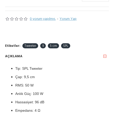
0 yorum yapılmış.
-
Yorum Yap
Etiketler:
Tweeter
9
5 cm
SPL
AÇIKLAMA
Tip: SPL Tweeter
Çap: 9,5 cm
RMS: 50 W
Anlık Güç: 100 W
Hassasiyet: 96 dB
Empedans:
4 Ω