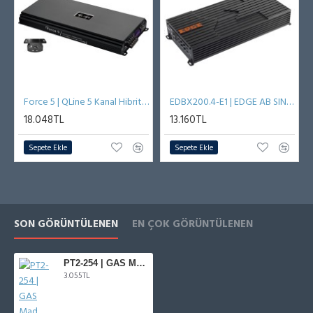
Force 5 | QLine 5 Kanal Hibrit Amplifikatör
EDBX200.4-E1 | EDGE AB SINIFI 4 Kanal Amplifikatör
18.048TL
13.160TL
Sepete Ekle
Sepete Ekle
SON GÖRÜNTÜLENEN
EN ÇOK GÖRÜNTÜLENEN
PT2-254 | GAS Mad Serisi 9,5 cm SPL Tweeter
3.055TL