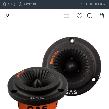
TL
GIRIŞ
KAYIT OL
TÜRK LIRASI