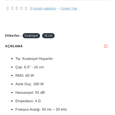
0 yorum yapılmış.
-
Yorum Yap
Etiketler:
Koaksiyel
16 cm
AÇIKLAMA
Tip: Koaksiyel Hoparlör
Çap: 6,5" - 16 cm
RMS: 60 W
Anlık Güç: 180 W
Hassasiyet: 91 dB
Empedans: 4 Ω
Frekans Aralığı: 65 Hz ~ 20 kHz