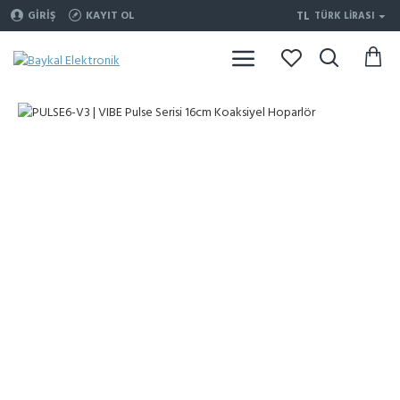
TL
GIRIŞ
KAYIT OL
TÜRK LIRASI