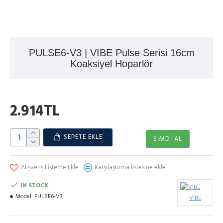
PULSE6-V3 | VIBE Pulse Serisi 16cm
Koaksiyel Hoparlör
2.914TL
SEPETE EKLE
ŞIMDI AL
Alışveriş Listeme Ekle
Karşılaştırma listesine ekle
IN STOCK
Model:
PULSE6-V3
VIBE