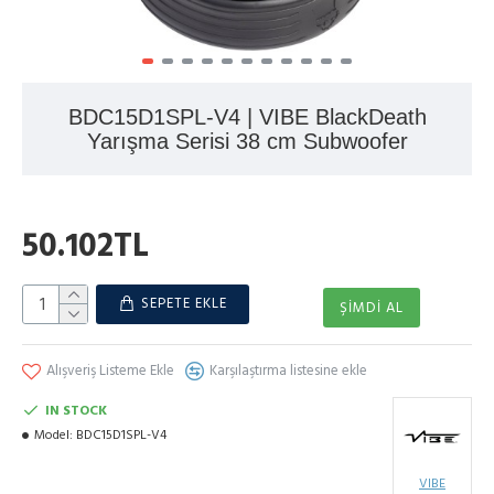
BDC15D1SPL-V4 | VIBE BlackDeath
Yarışma Serisi 38 cm Subwoofer
50.102TL
SEPETE EKLE
ŞIMDI AL
Alışveriş Listeme Ekle
Karşılaştırma listesine ekle
IN STOCK
Model:
BDC15D1SPL-V4
VIBE