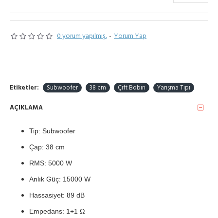
0 yorum yapılmış.
-
Yorum Yap
Etiketler:
Subwoofer
38 cm
Çift Bobin
Yarışma Tipi
AÇIKLAMA
Tip: Subwoofer
Çap: 38 cm
RMS: 5000 W
Anlık Güç: 15000 W
Hassasiyet: 89 dB
Empedans: 1+1 Ω