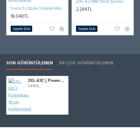
LOC-4 | VIBE Deck Çevirici
Force 5 | QLine 5 Kanal Hibrit Amplifikatör
2.294TL
18.048TL
Sepete Ekle
Sepete Ekle
SON GÖRÜNTÜLENEN
EN ÇOK GÖRÜNTÜLENEN
2XL-63C | Powerbass 16 cm Komponent
9.870TL