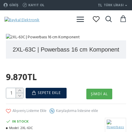
TL
GIRIŞ
KAYIT OL
TÜRK LIRASI
2XL-63C | Powerbass 16 cm Komponent
9.870TL
SEPETE EKLE
ŞIMDI AL
Alışveriş Listeme Ekle
Karşılaştırma listesine ekle
IN STOCK
Model:
2XL-63C