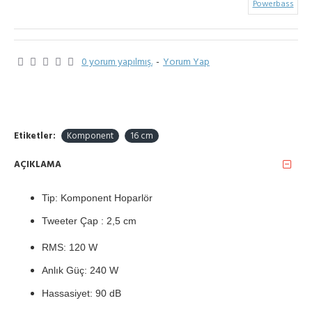
Powerbass
0 yorum yapılmış.
-
Yorum Yap
Etiketler:
Komponent
16 cm
AÇIKLAMA
Tip: Komponent Hoparlör
Tweeter Çap : 2,5 cm
RMS: 120 W
Anlık Güç: 240 W
Hassasiyet: 90 dB