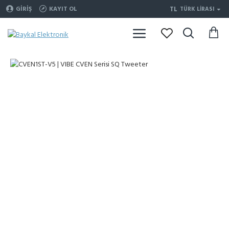
TL
GIRIŞ
KAYIT OL
TÜRK LIRASI