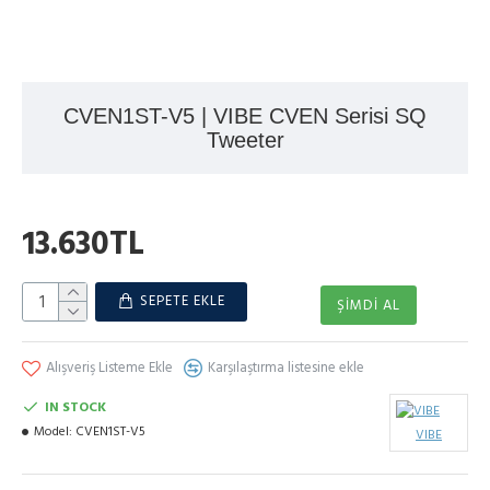
CVEN1ST-V5 | VIBE CVEN Serisi SQ
Tweeter
13.630TL
SEPETE EKLE
ŞIMDI AL
Alışveriş Listeme Ekle
Karşılaştırma listesine ekle
IN STOCK
Model:
CVEN1ST-V5
VIBE