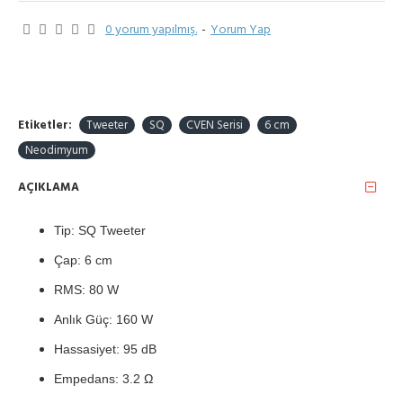
0 yorum yapılmış.
-
Yorum Yap
Etiketler:
Tweeter
SQ
CVEN Serisi
6 cm
Neodimyum
AÇIKLAMA
Tip: SQ Tweeter
Çap: 6 cm
RMS: 80 W
Anlık Güç: 160 W
Hassasiyet: 95 dB
Empedans: 3.2 Ω