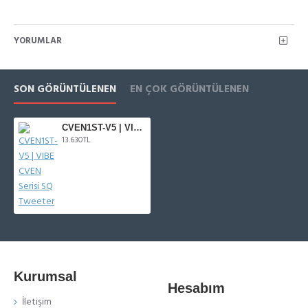
YORUMLAR
SON GÖRÜNTÜLENEN
EN ÇOK GÖRÜNTÜLENEN
CVEN1ST-V5 | VIBE CVEN Serisi SQ Tweeter
13.630TL
Kurumsal
Hesabım
İletişim