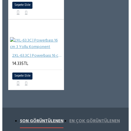
Sepete Ekle
2XL-63.3C | Powerbass 16 cm 3 Yollu Komponent
14.335TL
Sepete Ekle
SON GÖRÜNTÜLENEN
EN ÇOK GÖRÜNTÜLENEN