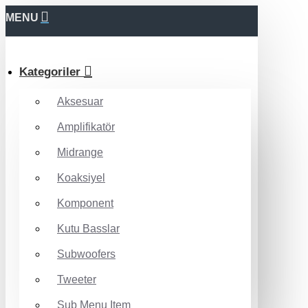
MENU
Kategoriler
Aksesuar
Amplifikatör
Midrange
Koaksiyel
Komponent
Kutu Basslar
Subwoofers
Tweeter
Sub Menu Item