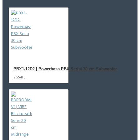
PBX1-12D2 | Powerbass PBX Serisi 30 cm Subwoofer
8.554TL