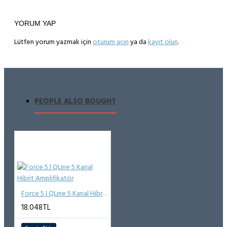
YORUM YAP
Lütfen yorum yazmak için
oturum açın
ya da
kayıt olun
.
PEOPLE ALSO BOUGHT
Force 5 | QLine 5 Kanal Hibrit Amplifikatör
18.048TL