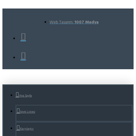
Web Tasarım:
1007 Medya
Ana Sayfa
İstek Listesi
Karşılaştır