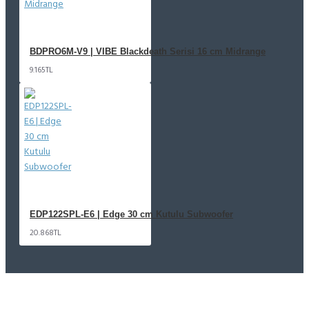
BDPRO6M-V9 | VIBE Blackdeath Serisi 16 cm Midrange
9.165TL
EDP122SPL-E6 | Edge 30 cm Kutulu Subwoofer
20.868TL