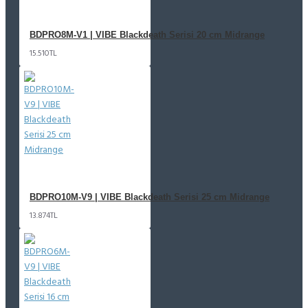
BDPRO8M-V1 | VIBE Blackdeath Serisi 20 cm Midrange
15.510TL
BDPRO10M-V9 | VIBE Blackdeath Serisi 25 cm Midrange
13.874TL