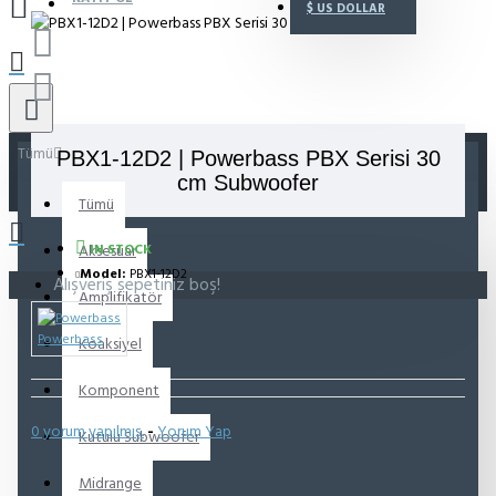
$
US DOLLAR
Tümü
PBX1-12D2 | Powerbass PBX Serisi 30
cm Subwoofer
Tümü
Aksesuar
IN STOCK
Model:
PBX1-12D2
Alışveriş sepetiniz boş!
Amplifikatör
Powerbass
Koaksiyel
Komponent
0 yorum yapılmış.
-
Yorum Yap
Kutulu Subwoofer
Midrange