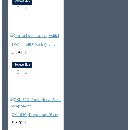
Sepete Ekle
LOC-4 | VIBE Deck Çevirici
2.294TL
Sepete Ekle
2XL-63C | Powerbass 16 cm Komponent
9.870TL