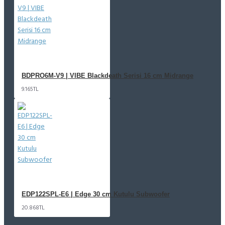
BDPRO6M-V9 | VIBE Blackdeath Serisi 16 cm Midrange
9.165TL
EDP122SPL-E6 | Edge 30 cm Kutulu Subwoofer
20.868TL