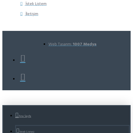
İstek Listem
İletişim
Web Tasarım:
1007 Medya
Ana Sayfa
İstek Listesi