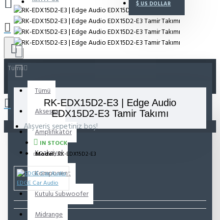
$
US DOLLAR
Tümü
Tümü
RK-EDX15D2-E3 | Edge Audio
Aksesuar
EDX15D2-E3 Tamir Takımı
Alışveriş sepetiniz boş!
Amplifikatör
IN STOCK
Koaksiyel
Model:
RK-EDX15D2-E3
Komponent
EDGE Car Audio
Kutulu Subwoofer
Midrange