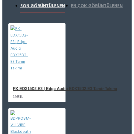
SON GÖRÜNTÜLENEN
EN ÇOK GÖRÜNTÜLENEN
RK-EDX15D2-E3 | Edge Audio EDX15D2-E3 Tamir Takımı
9.165TL