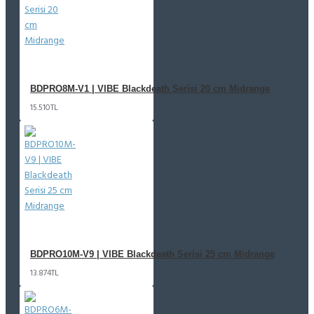
BDPRO8M-V1 | VIBE Blackdeath Serisi 20 cm Midrange
15.510TL
BDPRO10M-V9 | VIBE Blackdeath Serisi 25 cm Midrange
13.874TL