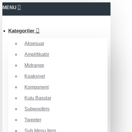
MENU
Kategoriler
Aksesuar
Amplifikatör
Midrange
Koaksiyel
Komponent
Kutu Basslar
Subwoofers
Tweeter
Sub Menu Item