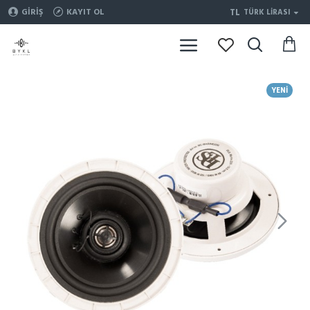
TL
GIRIŞ
KAYIT OL
TÜRK LIRASI
YENI