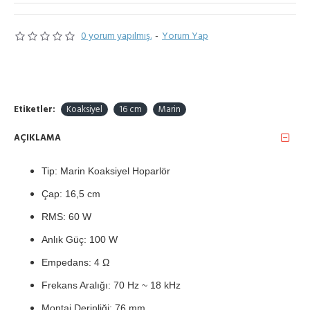
0 yorum yapılmış.
-
Yorum Yap
Etiketler:
Koaksiyel
16 cm
Marin
AÇIKLAMA
Tip: Marin Koaksiyel Hoparlör
Çap: 16,5 cm
RMS: 60 W
Anlık Güç: 100 W
Empedans: 4 Ω
Frekans Aralığı: 70 Hz ~ 18 kHz
Montaj Derinliği: 76 mm