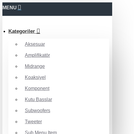
MENU
Kategoriler
Aksesuar
Amplifikatör
Midrange
Koaksiyel
Komponent
Kutu Basslar
Subwoofers
Tweeter
Sub Menu Item