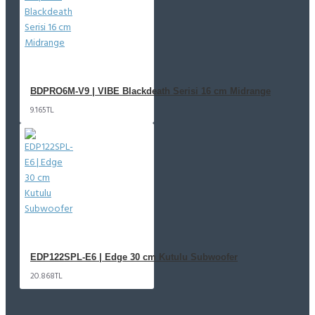
BDPRO6M-V9 | VIBE Blackdeath Serisi 16 cm Midrange
9.165TL
EDP122SPL-E6 | Edge 30 cm Kutulu Subwoofer
20.868TL