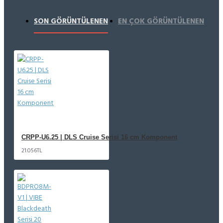
SON GÖRÜNTÜLENEN
EN ÇOK GÖRÜNTÜLENEN
CRPP-U6.25 | DLS Cruise Serisi 16 cm Komponent
21.056TL