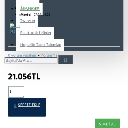
Subwoofer
IN STOCK
Model:
CRPP-U6.25
Tweeter
DLS
Bluetooth Ürünler
Hoparlör Tamir Takımları
0 yorum yapılmış.
-
Yorum Yap
21.056TL
SEPETE EKLE
ŞIMDI AL