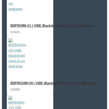
BDPRO8M-V1 | VIBE Blackdeath Serisi 20 cm Midrange
15.510TL
BDPRO10M-V9 | VIBE Blackdeath Serisi 25 cm Midrange
13.874TL