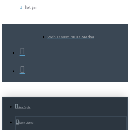
İletişim
Web Tasarım:
1007 Medya
Ana Sayfa
İstek Listesi