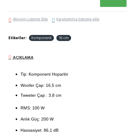
Alışveriş Listeme Ekle
Karşılaştırma listesine ekle
Etiketler:
Komponent
16 cm
AÇIKLAMA
Tip: Komponent Hoparlör
Woofer Çap: 16,5 cm
Tweeter Çap : 3,8 cm
RMS: 100 W
Anlık Güç: 200 W
Hassasiyet: 86,1 dB