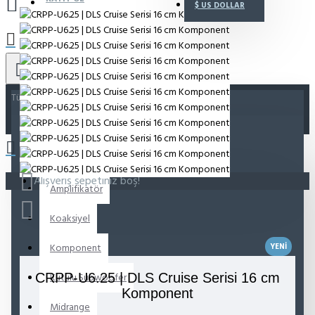
$
US DOLLAR
Tümü
Tümü
Aksesuar
Alışveriş sepetiniz boş!
Amplifikatör
Koaksiyel
Komponent
YENI
CRPP-U6.25 | DLS Cruise Serisi 16 cm
Kutulu Subwoofer
Komponent
Midrange