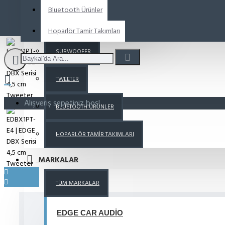
Bluetooth Ürünler
MIDRANGE
Hoparlör Tamir Takımları
SUBWOOFER
TWEETER
Alışveriş sepetiniz boş!
BLUETOOTH ÜRÜNLER
HOPARLÖR TAMIR TAKIMLARI
MARKALAR
TÜM MARKALAR
EDBX1PT-E4 | EDGE DBX Serisi 4,5 
EDGE CAR AUDIO