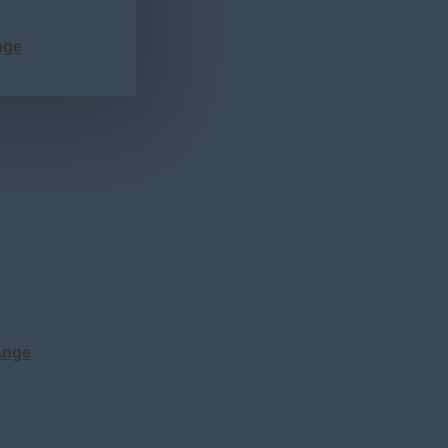
nge
ange