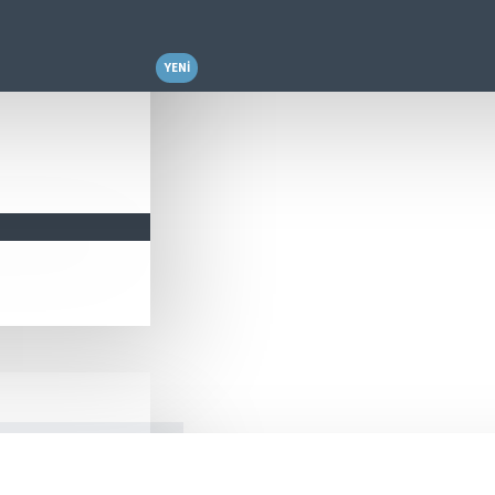
YENI
cm Tweeter