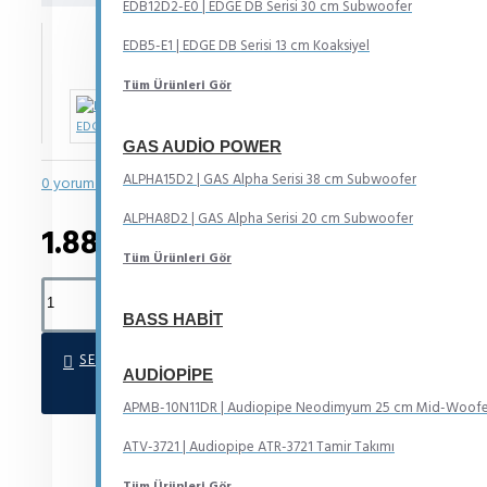
EDB12D2-E0 | EDGE DB Serisi 30 cm Subwoofer
IN STOCK
EDB5-E1 | EDGE DB Serisi 13 cm Koaksiyel
Model:
EDBX1PT-E4
Tüm Ürünleri Gör
EDGE Car Audio
GAS AUDIO POWER
ALPHA15D2 | GAS Alpha Serisi 38 cm Subwoofer
0 yorum yapılmış.
-
Yorum Yap
ALPHA8D2 | GAS Alpha Serisi 20 cm Subwoofer
1.880TL
Tüm Ürünleri Gör
BASS HABIT
SEPETE EKLE
AUDIOPIPE
APMB-10N11DR | Audiopipe Neodimyum 25 cm Mid-Woofe
ATV-3721 | Audiopipe ATR-3721 Tamir Takımı
Tüm Ürünleri Gör