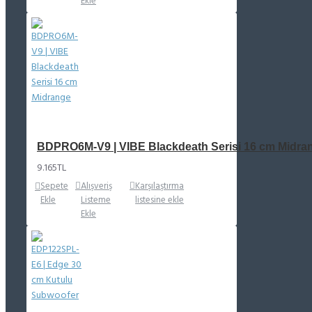
Ekle
BDPRO6M-V9 | VIBE Blackdeath Serisi 16 cm Midra
9.165TL
Sepete
Alışveriş
Karşılaştırma
Ekle
Listeme
listesine ekle
Ekle