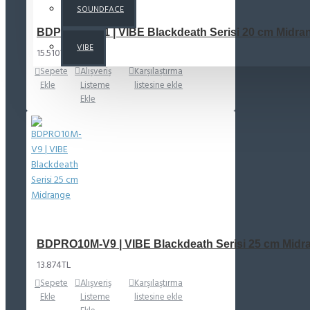
SOUNDFACE
BDPRO8M-V1 | VIBE Blackdeath Serisi 20 cm Midra
VIBE
15.510TL
Sepete
Alışveriş
Karşılaştırma
Ekle
Listeme
listesine ekle
Ekle
BDPRO10M-V9 | VIBE Blackdeath Serisi 25 cm Midr
13.874TL
Sepete
Alışveriş
Karşılaştırma
Ekle
Listeme
listesine ekle