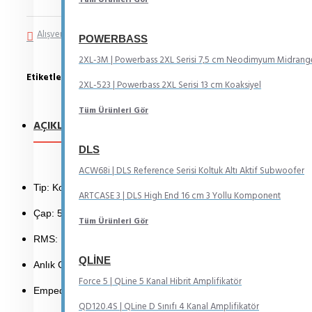
Alışveriş Listeme Ekle
Karşılaştırma listesine ekle
POWERBASS
2XL-3M | Powerbass 2XL Serisi 7,5 cm Neodimyum Midrang
Etiketler:
Tweeter
5
8 cm
2XL-523 | Powerbass 2XL Serisi 13 cm Koaksiyel
Tüm Ürünleri Gör
AÇIKLAMA
YORUMLAR
DLS
ACW68i | DLS Reference Serisi Koltuk Altı Aktif Subwoofer
Tip: Komponent Tweeter
ARTCASE 3 | DLS High End 16 cm 3 Yollu Komponent
Çap: 5,8 cm
Tüm Ürünleri Gör
RMS: 100 W
QLINE
Anlık Güç: 200 W
Force 5 | QLine 5 Kanal Hibrit Amplifikatör
Empedans: 4 Ω
QD120.4S | QLine D Sınıfı 4 Kanal Amplifikatör