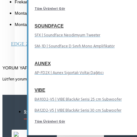
Frekans Aralığı: 1,5 kHz ~ 25 kHz
Tüm Ürünleri Gör
Montaj Derinliği: 15 mm
Montaj Genişliği: 39 mm
SOUNDFACE
SFX | Soundface Neodimyum Tweeter
EDGE 2023 Catalogue
SM-1D | Soundface D Sınıfı Mono Amplifikatör
AUNEX
YORUM YAP
AP-FD2X | Aunex Sigortalı Voltaj Dağıtıcı
Lütfen yorum yazmak için
oturum açın
ya da
kayıt olun
.
VIBE
BA10D2-V5 | VIBE BlackAir Serisi 25 cm Subwoofer
BA12D2-V5 | VIBE BlackAir Serisi 30 cm Subwoofer
SON GÖRÜNTÜLENEN
EN ÇOK GÖRÜNTÜLENEN
Tüm Ürünleri Gör