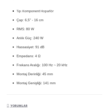
Tip: K
Hoparlör
omponent
Çap: 6,5" - 16 cm
RMS: 80 W
Anlık Güç: 240 W
Hassasiyet: 91 dB
Empedans: 4 Ω
Frekans Aralığı: 100 Hz ~ 20 kHz
Montaj Derinliği: 45 mm
Montaj Genişliği: 141 mm
YORUMLAR