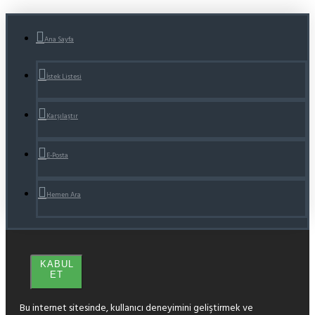
Ana Sayfa
İstek Listesi
Karşılaştır
E-Posta
Hemen Ara
KABUL
ET
Bu internet sitesinde, kullanıcı deneyimini geliştirmek ve