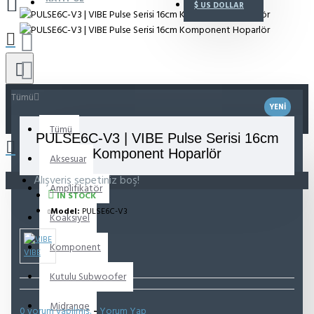
$
US DOLLAR
Tümü
YENI
Tümü
PULSE6C-V3 | VIBE Pulse Serisi 16cm
Komponent Hoparlör
Aksesuar
Alışveriş sepetiniz boş!
Amplifikatör
IN STOCK
Model:
PULSE6C-V3
Koaksiyel
Komponent
VIBE
Kutulu Subwoofer
Midrange
0 yorum yapılmış.
-
Yorum Yap