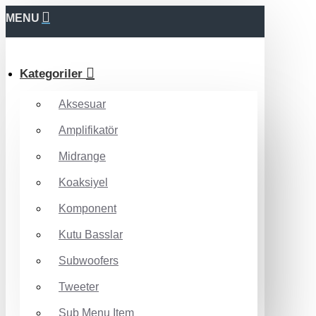
MENU
Kategoriler
Aksesuar
Amplifikatör
Midrange
Koaksiyel
Komponent
Kutu Basslar
Subwoofers
Tweeter
Sub Menu Item