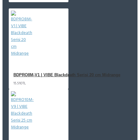
BDPRO8M-V1 | VIBE Blackdeath Serisi 20 cm Midrange
15.510TL