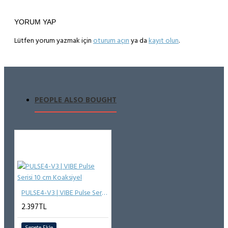
YORUM YAP
Lütfen yorum yazmak için
oturum açın
ya da
kayıt olun
.
PEOPLE ALSO BOUGHT
PULSE4-V3 | VIBE Pulse Serisi 10 cm Koaksiyel
2.397TL
Sepete Ekle