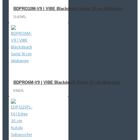
BDPRO10M-V9 | VIBE Blackdeath Serisi 25 cm Midrange
13.874TL
BDPRO6M-V9 | VIBE Blackdeath Serisi 16 cm Midrange
9.165TL