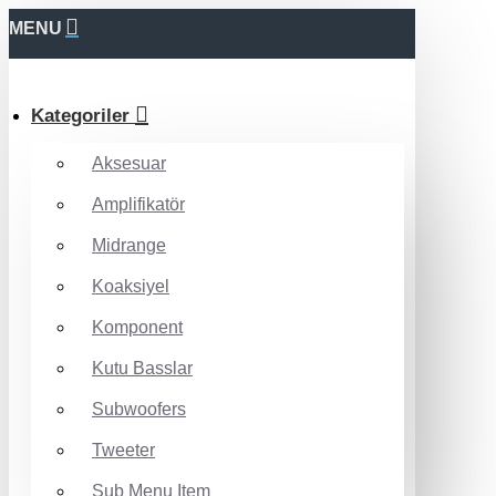
MENU
Kategoriler
Aksesuar
Amplifikatör
Midrange
Koaksiyel
Komponent
Kutu Basslar
Subwoofers
Tweeter
Sub Menu Item