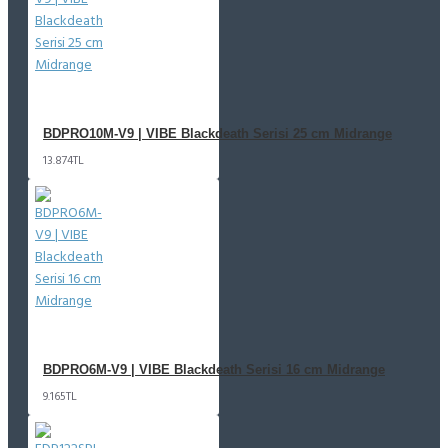
BDPRO10M-V9 | VIBE Blackdeath Serisi 25 cm Midrange
13.874TL
BDPRO6M-V9 | VIBE Blackdeath Serisi 16 cm Midrange
9.165TL