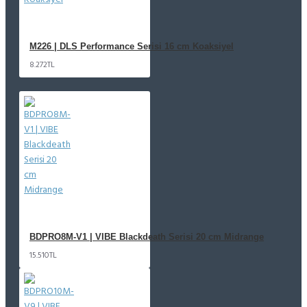
M226 | DLS Performance Serisi 16 cm Koaksiyel
8.272TL
BDPRO8M-V1 | VIBE Blackdeath Serisi 20 cm Midrange
15.510TL