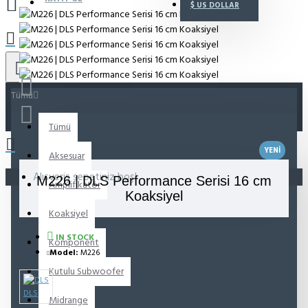
$
US DOLLAR
Tümü
Tümü
YENI
Aksesuar
Alışveriş sepetiniz boş!
M226 | DLS Performance Serisi 16 cm
Amplifikatör
Koaksiyel
Koaksiyel
IN STOCK
Komponent
Model:
M226
Kutulu Subwoofer
DLS
Midrange