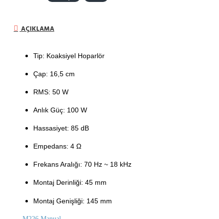
AÇIKLAMA
Tip: Koaksiyel Hoparlör
Çap: 16,5 cm
RMS: 50 W
Anlık Güç: 100 W
Hassasiyet: 85 dB
Empedans: 4 Ω
Frekans Aralığı: 70 Hz ~ 18 kHz
Montaj Derinliği: 45 mm
Montaj Genişliği: 145 mm
M226 Manual