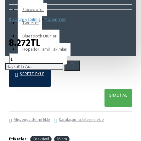
Subwoofer
0 yorum yapılmış.
-
Yorum Yap
Tweeter
Bluetooth Ürünler
8.272TL
Hoparlör Tamir Takımları
SEPETE EKLE
ŞIMDI AL
Alışveriş Listeme Ekle
Karşılaştırma listesine ekle
Etiketler:
Koaksiyel
16 cm